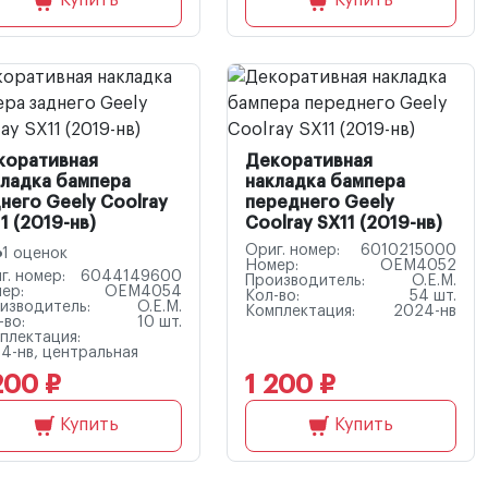
Купить
Купить
коративная
Декоративная
кладка бампера
накладка бампера
него Geely Coolray
переднего Geely
1 (2019-нв)
Coolray SX11 (2019-нв)
Ориг. номер:
6010215000
1 оценок
Номер:
OEM4052
г. номер:
6044149600
Производитель:
O.E.M.
ер:
OEM4054
Кол-во:
54 шт.
изводитель:
O.E.M.
Комплектация:
2024-нв
-во:
10 шт.
плектация:
4-нв, центральная
200 ₽
1 200 ₽
Купить
Купить