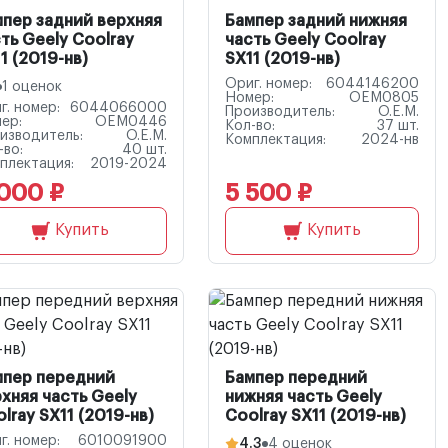
пер задний верхняя
Бампер задний нижняя
ть Geely Coolray
часть Geely Coolray
1 (2019-нв)
SX11 (2019-нв)
Ориг. номер:
6044146200
1 оценок
Номер:
OEM0805
г. номер:
6044066000
Производитель:
O.E.M.
ер:
OEM0446
Кол-во:
37 шт.
изводитель:
O.E.M.
Комплектация:
2024-нв
-во:
40 шт.
плектация:
2019-2024
000 ₽
5 500 ₽
Купить
Купить
мпер передний
Бампер передний
хняя часть Geely
нижняя часть Geely
lray SX11 (2019-нв)
Coolray SX11 (2019-нв)
г. номер:
6010091900
4.3
4 оценок