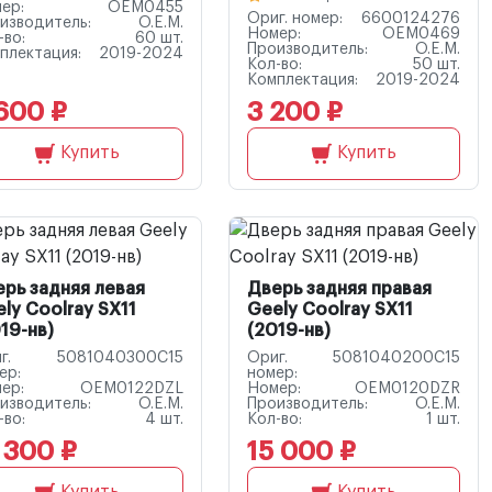
ер:
OEM0455
Ориг. номер:
6600124276
изводитель:
O.E.M.
Номер:
OEM0469
-во:
60 шт.
Производитель:
O.E.M.
плектация:
2019-2024
Кол-во:
50 шт.
Комплектация:
2019-2024
600 ₽
3 200 ₽
Купить
Купить
рь задняя левая
Дверь задняя правая
ly Coolray SX11
Geely Coolray SX11
19-нв)
(2019-нв)
г.
5081040300C15
Ориг.
5081040200C15
ер:
номер:
ер:
OEM0122DZL
Номер:
OEM0120DZR
изводитель:
O.E.M.
Производитель:
O.E.M.
-во:
4 шт.
Кол-во:
1 шт.
 300 ₽
15 000 ₽