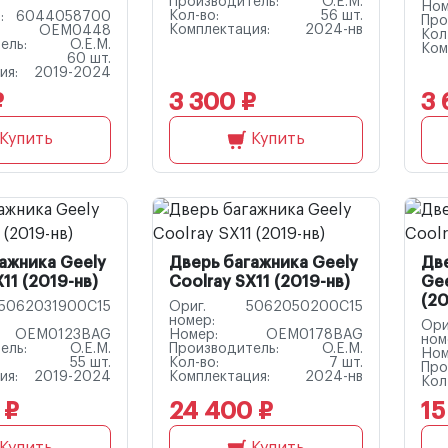
Производитель:
O.E.M.
Ном
Кол-во:
56 шт.
:
6044058700
Про
Комплектация:
2024-нв
OEM0448
Кол
ель:
O.E.M.
Ком
60 шт.
ия:
2019-2024
₽
3 300 ₽
3 
Купить
Купить
ажника Geely
Дверь багажника Geely
Две
11 (2019-нв)
Coolray SX11 (2019-нв)
Gee
(20
5062031900C15
Ориг.
5062050200C15
номер:
Ори
OEM0123BAG
Номер:
OEM0178BAG
ном
ель:
O.E.M.
Производитель:
O.E.M.
Ном
55 шт.
Кол-во:
7 шт.
Про
ия:
2019-2024
Комплектация:
2024-нв
Кол
 ₽
24 400 ₽
15