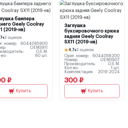
глушка бампера
него Geely Coolray
Заглушка
1 (2019-нв)
буксировочного крюка
задняя Geely Coolray
.7
3 оценок
SX11 (2019-нв)
г. номер:
6044065900
ер:
OEM3911
4.7
3 оценок
изводитель:
O.E.M.
-во:
60 шт.
Ориг. номер:
6044058200
Номер:
OEM3907
Производитель:
O.E.M.
Кол-во:
1 шт.
Комплектация:
2019-2024
0 ₽
300 ₽
Купить
Купить