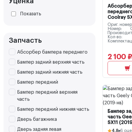
Уценка
Абсорбер
переднего
Показать
Coolray SX
Ориг. номер
Номер:
Производит
Кол-во:
Запчасть
Комплектац
Абсорбер бампера переднего
2 100 ₽
Бампер задний верхняя часть
Бампер задний нижняя часть
Бампер передний
Бампер передний верхняя
часть
Бампер передний нижняя часть
Бампер за
часть Gee
Дверь багажника
SX11 (2019
Дверь задняя левая
4.8
6 оце