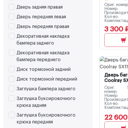
Ориг. номер
Дверь задняя правая
Номер:
Производит
Дверь передняя левая
Кол-во:
Комплектац
Дверь передняя правая
3 300 
Декоративная накладка
бампера заднего
Декоративная накладка
бампера переднего
Диск тормозной задний
Дверь баг
Диск тормозной передний
Coolray SX
Ориг.
Заглушка бампера заднего
номер:
Номер:
Заглушка буксировочного
Производит
Кол-во:
крюка задняя
Комплектац
Заглушка буксировочного
22 600
крюка передняя