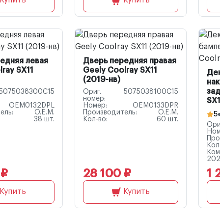
Купить
Купить
едняя левая
Дверь передняя правая
lray SX11
Geely Coolray SX11
Де
(2019-нв)
на
зад
5075038300C15
Ориг.
5075038100C15
номер:
SX1
OEM0132DPL
Номер:
OEM0133DPR
ель:
O.E.M.
Производитель:
O.E.M.
5
38 шт.
Кол-во:
60 шт.
Ори
Ном
Про
Кол
Ком
202
 ₽
28 100 ₽
1 
Купить
Купить