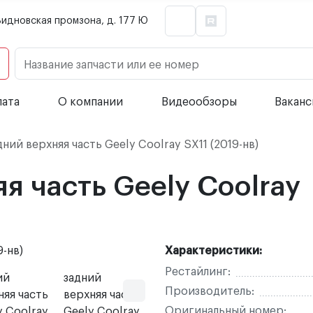
Видновская промзона, д. 177 Ю
Название запчасти или ее номер
лата
О компании
Видеообзоры
Вакан
ний верхняя часть Geely Coolray SX11 (2019-нв)
я часть Geely Coolray
Характеристики:
Рестайлинг:
Производитель:
Оригинальный номер: