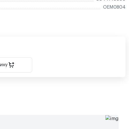
OEM0804
зину