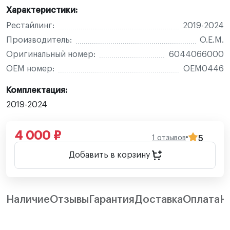
Характеристики:
Рестайлинг:
2019-2024
Производитель:
O.E.M.
Оригинальный номер:
6044066000
OEM номер:
OEM0446
Комплектация:
2019-2024
4 000 ₽
1 отзывов
5
Добавить в корзину
Наличие
Отзывы
Гарантия
Доставка
Оплата
Н