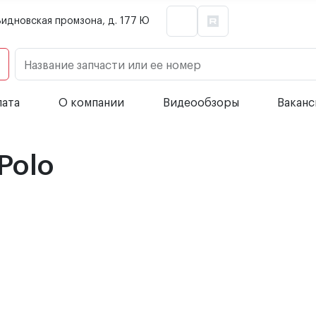
Видновская промзона, д. 177 Ю
Название запчасти или ее номер
лата
О компании
Видеообзоры
Вакан
Polo