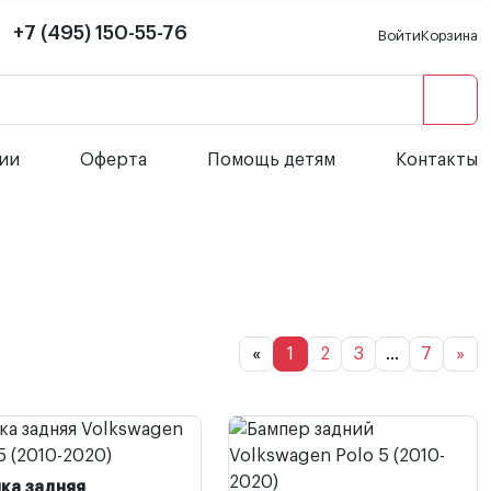
+7 (495) 150-55-76
Войти
Корзина
сии
Оферта
Помощь детям
Контакты
«
1
2
3
...
7
»
ка задняя