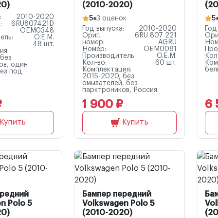
20)
(2010-2020)
(2
:
2010-2020
5
3 оценок
5
:
6RU807421D
Год выпуска:
2010-2020
Год
OEM0348
Ориг.
6RU 807 221
Ори
ель:
O.E.M.
номер:
AGRU
Ном
48 шт.
Номер:
OEM0081
Про
ия:
Производитель:
O.E.M.
Кол
 без
Кол-во:
60 шт.
Ком
ов, один
Комплектация:
бел
рез под
2015-2020, без
омывателей, без
парктроников, Россия
₽
1 900 ₽
6 
Купить
Купить
ередний
Бампер передний
Ба
n Polo 5
Volkswagen Polo 5
Vol
20)
(2010-2020)
(2