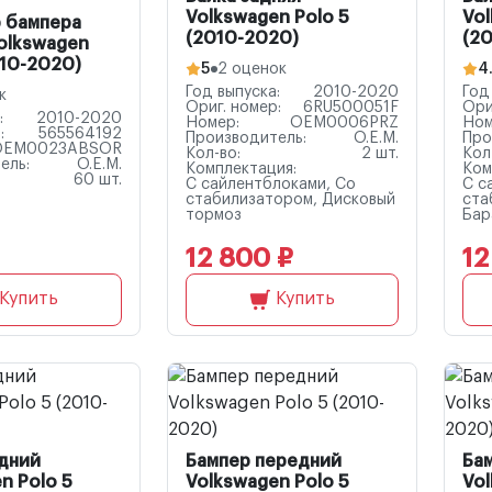
Volkswagen Polo 5
Vol
 бампера
(2010-2020)
(2
olkswagen
010-2020)
5
2 оценок
4
Год выпуска:
2010-2020
Год
к
Ориг. номер:
6RU500051F
Ори
:
2010-2020
Номер:
OEM0006PRZ
Ном
:
565564192
Производитель:
O.E.M.
Про
OEM0023ABSOR
Кол-во:
2 шт.
Кол
ель:
O.E.M.
Комплектация:
Ком
60 шт.
С сайлентблоками, Со
С с
стабилизатором, Дисковый
ста
тормоз
Бар
12 800 ₽
12
Купить
Купить
адний
Бампер передний
Ба
n Polo 5
Volkswagen Polo 5
Vol