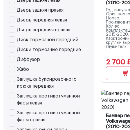
Дверь задняя левая
(2010-20
Дверь задняя правая
Год выпуска
Ориг. номер
Номер:
Дверь передняя левая
Производит
Кол-во:
Дверь передняя правая
Комплектац
2015-2020,
парктроник
Диск тормозной передний
круглый вы
глушитель
Диски тормозные передние
Диффузор
2 700 
Жабо
Заглушка буксировочного
крюка передняя
Заглушка противотуманной
фары левая
Заглушка противотуманной
Бампер п
фары правая
Volkswage
(2010-20
Заглушка ручки двери