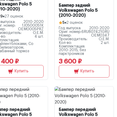
kswagen Polo 5
Бампер задний
010-2020)
Volkswagen Polo 5
(2010-2020)
.9
27 оценок
 выпуска:
2010-2020
5
2 оценок
г. номер:
1J0500051K
Год выпуска:
2010-2020
ер:
OEM0005PRZ
Ориг. номер:
6RU807421GRU
изводитель:
O.E.M.
Номер:
OEM0347
-во:
4 шт.
Производитель:
O.E.M.
плектация:
Кол-во:
2 шт.
айлентблоками, Со
Комплектация:
билизатором,
2010-2015, без
абанный тормоз
парктроников
 400 ₽
3 600 ₽
Купить
Купить
мпер передний
Бампер передний
kswagen Polo 5
Volkswagen Polo 5