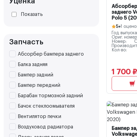
Уценка
Абсорбер
заднего V
Показать
Polo 5 (2
5
1 оцено
Год выпуска
Ориг. номер
Запчасть
Номер:
Производит
Кол-во:
Абсорбер бампера заднего
Балка задняя
1 700 ₽
Бампер задний
Бампер передний
Барабан тормозной задний
Бачок стеклоомывателя
Вентилятор печки
Воздуховод радиатора
Бампер з
Volkswage