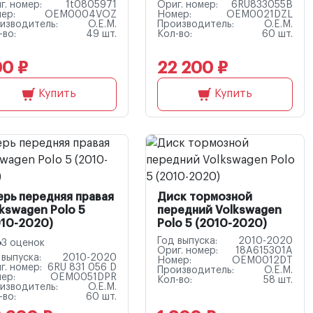
г. номер:
1t0805971
Ориг. номер:
6RU833055B
ер:
OEM0004VOZ
Номер:
OEM0021DZL
изводитель:
O.E.M.
Производитель:
O.E.M.
-во:
49 шт.
Кол-во:
60 шт.
0 ₽
22 200 ₽
Купить
Купить
ерь передняя правая
Диск тормозной
kswagen Polo 5
передний Volkswagen
010-2020)
Polo 5 (2010-2020)
Год выпуска:
2010-2020
3 оценок
Ориг. номер:
18A615301A
 выпуска:
2010-2020
Номер:
OEM0012DT
г. номер:
6RU 831 056 D
Производитель:
O.E.M.
ер:
OEM0051DPR
Кол-во:
58 шт.
изводитель:
O.E.M.
-во:
60 шт.