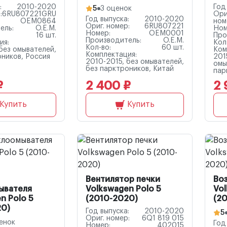
:
2010-2020
Год
5
3 оценок
:
6RU807221GRU
Ори
Год выпуска:
2010-2020
OEM0864
ном
Ориг. номер:
6RU807221
ель:
O.E.M.
Ном
Номер:
OEM0001
16 шт.
Про
Производитель:
O.E.M.
ия:
Кол
Кол-во:
60 шт.
без омывателей,
Ком
Комплектация:
оников, Россия
201
2010-2015, без омывателей,
омы
без парктроников, Китай
пар
₽
2 400 ₽
2 
Купить
Купить
Вентилятор печки
Во
ывателя
Volkswagen Polo 5
Vol
n Polo 5
(2010-2020)
(2
20)
Год выпуска:
2010-2020
5
Ориг. номер:
6Q1 819 015
енок
Год
Номер:
402015