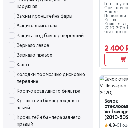
Год выпуска
наружная
Ориг. номер
Номер:
Зажим кронштейна фары
Производит
Кол-во:
Комплектац
Защита двигателя
2010-2015, 
без парктр
Защита под бампер передний
Зеркало левое
2 400 
Зеркало правое
Капот
Колодки тормозные дисковые
передние
Корпус воздушного фильтра
Кронштейн бампера заднего
Бачок
стеклоом
левый
Volkswage
Кронштейн бампера заднего
(2010-20
правый
4.9
61 оц