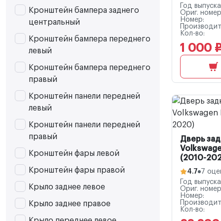
Год выпуска
Кронштейн бампера заднего
Ориг. номер
Номер:
центральный
Производит
Кол-во:
Кронштейн бампера переднего
1 000 
левый
Кронштейн бампера переднего
правый
Кронштейн панели передней
левый
Кронштейн панели передней
правый
Дверь зад
Volkswage
Кронштейн фары левой
(2010-20
Кронштейн фары правой
4.7
7 оце
Год выпуска
Крыло заднее левое
Ориг. номер
Номер:
Производит
Крыло заднее правое
Кол-во:
Крыло переднее левое