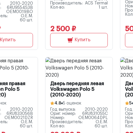
Ори
Производитель:
ACS Termal
:
2010-2020
Ном
Кол-во:
1 шт.
:
6RU955453B
Про
OEM0019BO
Кол
ель:
O.E.M.
60 шт.
₽
2 500 ₽
50
Купить
Купить
няя правая
Дверь передняя левая
Дв
n Polo 5
Volkswagen Polo 5
Vol
20)
(2010-2020)
(2
нок
4.8
5 оценок
5
:
2010-2020
Год выпуска:
2010-2020
Год
:
6RU833056B
Ориг. номер:
6RU831055C
Ори
OEM0021DZR
Номер:
OEM0064DPL
Ном
ель:
O.E.M.
Производитель:
O.E.M.
Про
60 шт.
Кол-во:
60 шт.
Кол