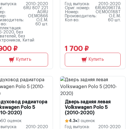
 выпуска:
2010-2020
Год выпуска:
2010-2020
г.
6RU 807 221
Ориг. номер:
6RU609617A
ер:
AGRU
Номер:
OEM0018BT
ер:
OEM0866
Производитель:
O.E.M.
изводитель:
O.E.M.
Кол-во:
60 шт.
-во:
60 шт.
плектация:
5-2020, без
вателей, без
ктроников, Китай
900 ₽
1 700 ₽
Купить
Купить
здуховод радиатора
Дверь задняя левая
kswagen Polo 5
Volkswagen Polo 5
010-2020)
(2010-2020)
60 оценок
4.3
3 оценок
 выпуска:
2010-2020
Год выпуска:
2010-2020