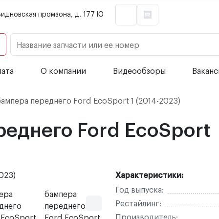
Видновская промзона, д. 177 Ю
Название запчасти или ее номер
лата
О компании
Видеообзоры
Вакан
ампера переднего Ford EcoSport 1 (2014-2023)
еднего Ford EcoSport
Характеристики:
Год выпуска:
Рестайлинг:
Производитель: