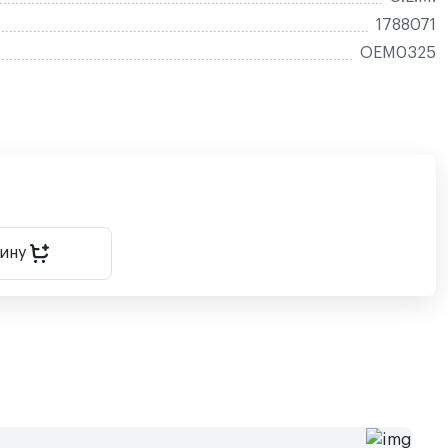
1788071
OEM0325
зину