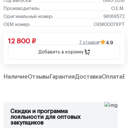
Год выпуска:
1995-2016
Производитель:
O.E.M.
Оригинальный номер:
96169572
OEM номер:
OEM0007KPT
12 800 ₽
7 отзывов
4.9
Добавить в корзину
Наличие
Отзывы
Гарантия
Доставка
Оплата
В
Скидки и программа
лояльности для оптовых
закупщиков