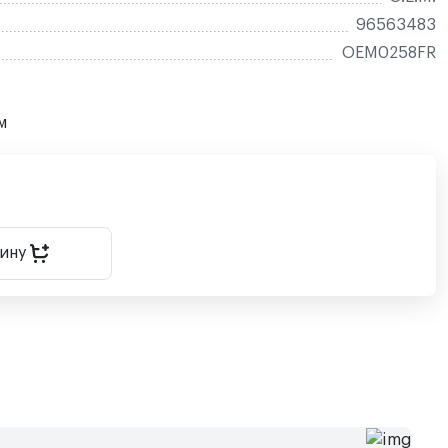
96563483
OEM0258FR
м
зину