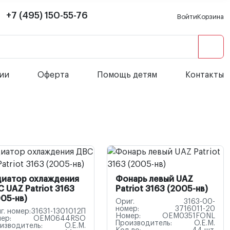
+7 (495) 150-55-76
Войти
Корзина
сии
Оферта
Помощь детям
Контакты
диатор охлаждения
Фонарь левый UAZ
 UAZ Patriot 3163
Patriot 3163 (2005-нв)
05-нв)
Ориг.
3163-00-
номер:
3716011-20
г. номер:
31631-1301012П
Номер:
OEM0351FONL
ер:
OEM0644RSO
Производитель:
O.E.M.
изводитель:
O.E.M.