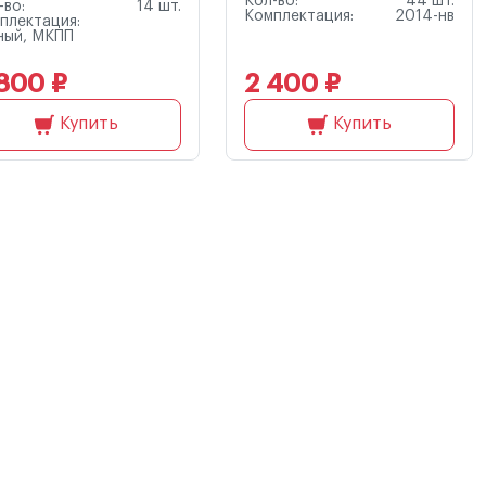
Кол-во:
44 шт.
-во:
14 шт.
Комплектация:
2014-нв
плектация:
ный, МКПП
800 ₽
2 400 ₽
Купить
Купить