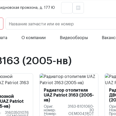
Видновская промзона, д. 177 Ю
Название запчасти или ее номер
лата
О компании
Видеообзоры
Вакан
3163 (2005-нв)
Радиатор отопителя
Ра
UAZ Patriot 3163 (2005-
ДВС
мозной
нв)
(20
UAZ Patriot
5-нв)
Ориг.
3163-8101060-
Ори
номер:
30
Ном
:
31603501076
Номер:
OEM0041ROT
Про