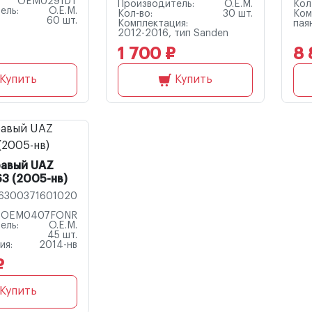
OEM0291DT
Производитель:
O.E.M.
Кол
ель:
O.E.M.
Кол-во:
30 шт.
Ком
60 шт.
Комплектация:
пая
2012-2016, тип Sanden
1 700 ₽
8 
Купить
Купить
равый UAZ
63 (2005-нв)
16300371601020
OEM0407FONR
ель:
O.E.M.
45 шт.
ия:
2014-нв
₽
Купить