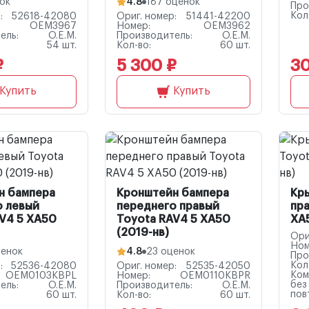
ок
4.8
187 оценок
Про
Кол
:
52618-42080
Ориг. номер:
51441-42200
OEM3967
Номер:
OEM3962
ель:
O.E.M.
Производитель:
O.E.M.
54 шт.
Кол-во:
60 шт.
₽
5 300 ₽
30
Купить
Купить
н бампера
Кронштейн бампера
Кр
о левый
переднего правый
пра
V4 5 XA50
Toyota RAV4 5 XA50
XA5
(2019-нв)
Ори
Ном
ценок
4.8
23 оценок
Про
Кол
:
52536-42080
Ориг. номер:
52535-42050
Ком
OEM0103KBPL
Номер:
OEM0110KBPR
без
ель:
O.E.M.
Производитель:
O.E.M.
пов
60 шт.
Кол-во:
60 шт.