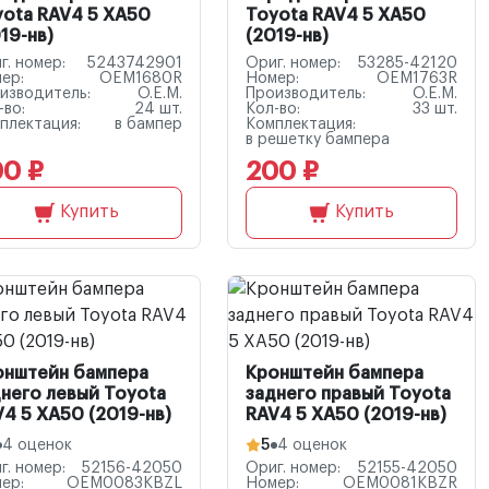
yota RAV4 5 XA50
Toyota RAV4 5 XA50
19-нв)
(2019-нв)
г. номер:
5243742901
Ориг. номер:
53285-42120
ер:
OEM1680R
Номер:
OEM1763R
изводитель:
O.E.M.
Производитель:
O.E.M.
-во:
24 шт.
Кол-во:
33 шт.
плектация:
в бампер
Комплектация:
в решетку бампера
0 ₽
200 ₽
Купить
Купить
онштейн бампера
Кронштейн бампера
него левый Toyota
заднего правый Toyota
4 5 XA50 (2019-нв)
RAV4 5 XA50 (2019-нв)
4 оценок
5
4 оценок
г. номер:
52156-42050
Ориг. номер:
52155-42050
ер:
OEM0083KBZL
Номер:
OEM0081KBZR