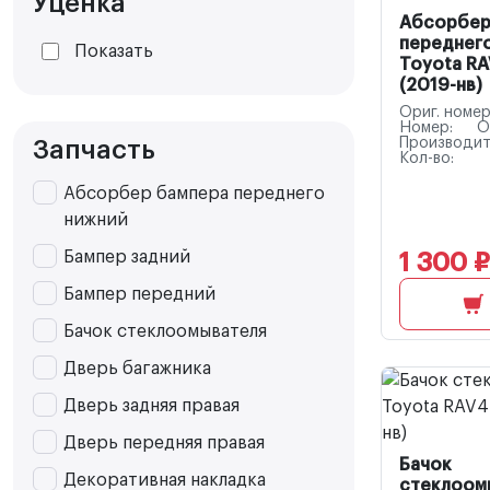
Уценка
Абсорбер
переднег
Показать
Toyota RA
(2019-нв)
Ориг. номер
Номер:
O
Производит
Запчасть
Кол-во:
Абсорбер бампера переднего
нижний
Бампер задний
1 300 ₽
Бампер передний
Бачок стеклоомывателя
Дверь багажника
Дверь задняя правая
Дверь передняя правая
Бачок
Декоративная накладка
стеклоом