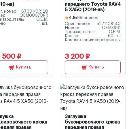
19-нв)
переднего Toyota RAV4
5 XA50 (2019-нв)
г. номер:
67001-0R120
ер:
OEM0007DPR
4.8
99 оценок
изводитель:
O.E.M.
-во:
1 шт.
Ориг. номер:
527110R140
Номер:
OEM3961
Производитель:
O.E.M.
Кол-во:
60 шт.
Комплектация:
серебристая
 500 ₽
3 200 ₽
Купить
Купить
глушка
Заглушка
ксировочного крюка
буксировочного крюка
редняя правая
передняя правая