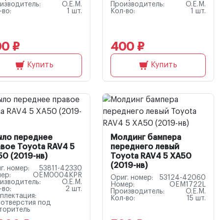
изводитель:
O.E.M.
Производитель:
O.E.M.
-во:
1 шт.
Кол-во:
1 шт.
0 ₽
400 ₽
Купить
Купить
ыло переднее
Молдинг бампера
вое Toyota RAV4 5
переднего левый
0 (2019-нв)
Toyota RAV4 5 XA50
(2019-нв)
г. номер:
53811-42330
ер:
OEM0004KPR
Ориг. номер:
53124-42060
изводитель:
O.E.M.
Номер:
OEM1722L
-во:
2 шт.
Производитель:
O.E.M.
плектация:
Кол-во:
15 шт.
 отверстия под
торитель