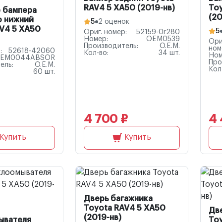
RAV4 5 XA50 (2019-нв)
To
 бампера
(20
о нижний
5
2 оценок
V4 5 XA50
5
Ориг. номер:
52159-0r280
Номер:
OEM0539
Ори
Производитель:
O.E.M.
ном
:
52618-42060
Кол-во:
34 шт.
Ном
EM0044ABSOR
Про
ель:
O.E.M.
Кол
60 шт.
4 700 ₽
4 
Купить
Купить
Дверь багажника
Toyota RAV4 5 XA50
Дв
(2019-нв)
ывателя
To