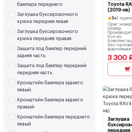
бампера переднего
Toyota RA
(2019-нв)
Заглушка буксировочного
5
3 оцен
крюка передняя левая
Ориг. номер
Номер:
Заглушка буксировочного
Производит
Кол-во:
крюка передняя правая
Комплектац
без горлов
Защита под бампер передний
фароомыват
задняя часть
3 300 
Защита под бампер передний
передняя часть
Кронштейн бампера заднего
левый
Кронштейн бампера заднего
правый
Кронштейн бампера переднего
Заглушка
левый
буксиров
передняя 