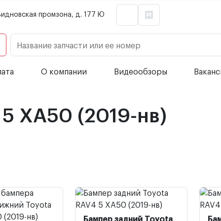
Видновская промзона, д. 177 Ю
Название запчасти или ее номер
лата
О компании
Видеообзоры
Вакан
 5 XA50 (2019-нв)
Бампер задний Toyota
Ба