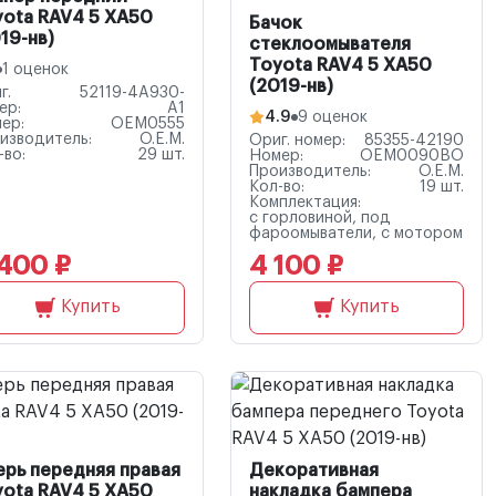
yota RAV4 5 XA50
Бачок
19-нв)
стеклоомывателя
Toyota RAV4 5 XA50
1 оценок
(2019-нв)
г.
52119-4A930-
ер:
A1
4.9
9 оценок
ер:
OEM0555
изводитель:
O.E.M.
Ориг. номер:
85355-42190
-во:
29 шт.
Номер:
OEM0090BO
Производитель:
O.E.M.
Кол-во:
19 шт.
Комплектация:
с горловиной, под
фароомыватели, с мотором
400 ₽
4 100 ₽
Купить
Купить
ерь передняя правая
Декоративная
yota RAV4 5 XA50
накладка бампера