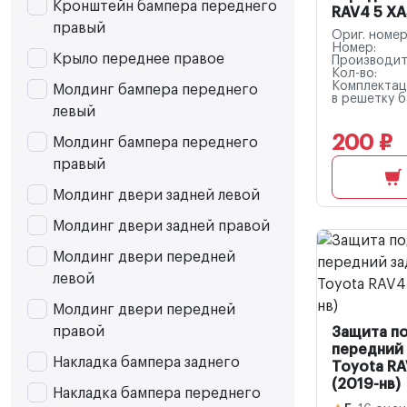
Кронштейн бампера переднего
RAV4 5 XA
правый
Ориг. номер
Номер:
Крыло переднее правое
Производит
Кол-во:
Комплектац
Молдинг бампера переднего
в решетку 
левый
200 ₽
Молдинг бампера переднего
правый
Молдинг двери задней левой
Молдинг двери задней правой
Молдинг двери передней
левой
Молдинг двери передней
правой
Защита п
передний 
Накладка бампера заднего
Toyota RA
(2019-нв)
Накладка бампера переднего