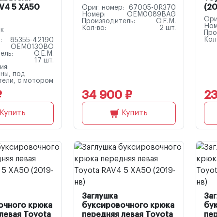
V4 5 XA50
(20
Ориг. номер:
67005-0R370
Номер:
OEM0089BAG
Ори
Производитель:
O.E.M.
Ном
Кол-во:
2 шт.
ок
Про
Кол
:
85355-42190
OEM0130BO
ель:
O.E.M.
17 шт.
ия:
ины, под
ели, с мотором
₽
34 900 ₽
23
Купить
Купить
Заглушка
За
очного крюка
буксировочного крюка
бу
левая Toyota
передняя левая Toyota
пе