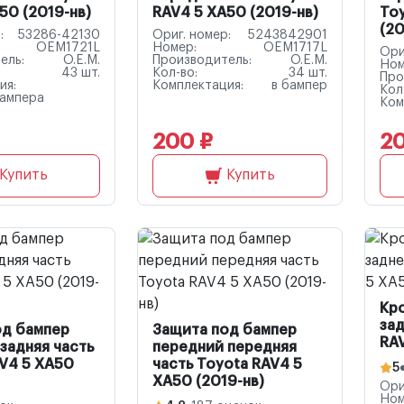
50 (2019-нв)
RAV4 5 XA50 (2019-нв)
To
(20
:
53286-42130
Ориг. номер:
5243842901
OEM1721L
Номер:
OEM1717L
Ори
ель:
O.E.M.
Производитель:
O.E.M.
Ном
43 шт.
Кол-во:
34 шт.
Про
ия:
Комплектация:
в бампер
Кол
бампера
Ком
200 ₽
20
Купить
Купить
Кр
зад
од бампер
Защита под бампер
RAV
задняя часть
передний передняя
V4 5 XA50
часть Toyota RAV4 5
5
XA50 (2019-нв)
Ори
Ном