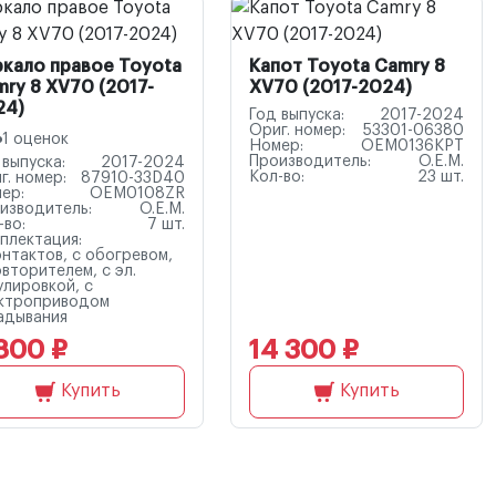
ркало правое Toyota
Капот Toyota Camry 8
ry 8 XV70 (2017-
XV70 (2017-2024)
24)
Год выпуска:
2017-2024
Ориг. номер:
53301-06380
1 оценок
Номер:
OEM0136KPT
Производитель:
O.E.M.
 выпуска:
2017-2024
Кол-во:
23 шт.
г. номер:
87910-33D40
ер:
OEM0108ZR
изводитель:
O.E.M.
-во:
7 шт.
плектация:
онтактов, с обогревом,
овторителем, с эл.
улировкой, с
ктроприводом
адывания
800 ₽
14 300 ₽
Купить
Купить