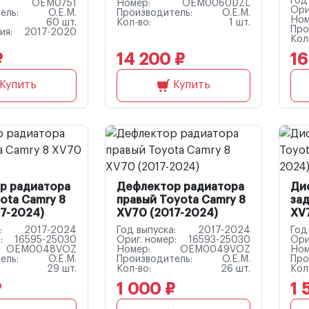
Год
OEM0751
Номер:
OEM0060DZL
Ори
ель:
O.E.M.
Производитель:
O.E.M.
Ном
60 шт.
Кол-во:
1 шт.
Про
ия:
2017-2020
Кол
₽
14 200 ₽
16
Купить
Купить
р радиатора
Дефлектор радиатора
Ди
ota Camry 8
правый Toyota Camry 8
зад
7-2024)
XV70 (2017-2024)
XV
:
2017-2024
Год выпуска:
2017-2024
Год
:
16595-25030
Ориг. номер:
16593-25030
Ори
OEM0048VOZ
Номер:
OEM0049VOZ
Ном
ель:
O.E.M.
Производитель:
O.E.M.
Про
29 шт.
Кол-во:
26 шт.
Кол
₽
1 000 ₽
1 