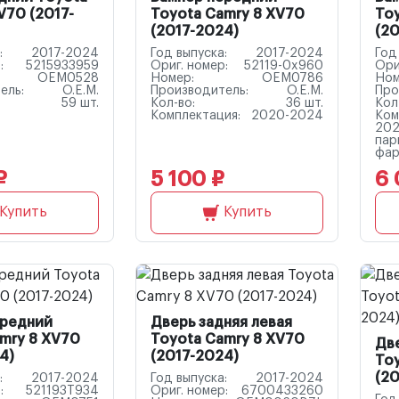
V70 (2017-
Toyota Camry 8 XV70
To
(2017-2024)
(20
:
2017-2024
Год выпуска:
2017-2024
Год
:
5215933959
Ориг. номер:
52119-0x960
Ори
OEM0528
Номер:
OEM0786
Ном
ель:
O.E.M.
Производитель:
O.E.M.
Про
59 шт.
Кол-во:
36 шт.
Кол
Комплектация:
2020-2024
Ком
202
пар
фар
₽
5 100 ₽
6 
Купить
Купить
ередний
Дверь задняя левая
mry 8 XV70
Toyota Camry 8 XV70
Дв
4)
(2017-2024)
To
(20
:
2017-2024
Год выпуска:
2017-2024
:
521193T934
Ориг. номер:
6700433260