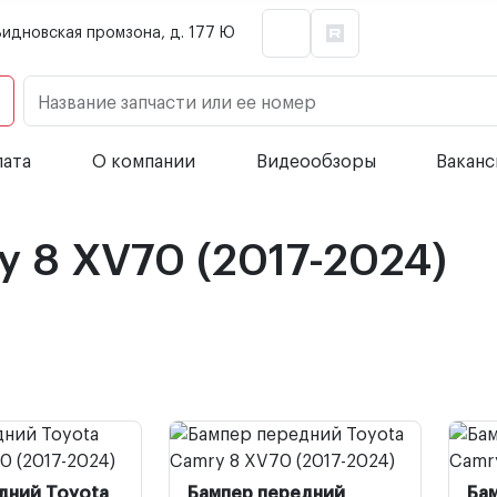
Видновская промзона, д. 177 Ю
Название запчасти или ее номер
лата
О компании
Видеообзоры
Вакан
y 8 XV70 (2017-2024)
дний Toyota
Бампер передний
Ба