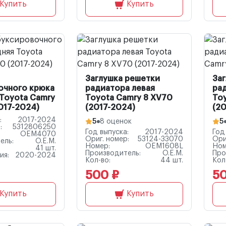
Купить
Купить
Заглушка решетки
За
очного крюка
радиатора левая
ра
Toyota Camry
Toyota Camry 8 XV70
To
017-2024)
(2017-2024)
(20
:
2017-2024
5
8 оценок
5
:
5312806250
Год выпуска:
2017-2024
Год
OEM4070
Ориг. номер:
53124-33070
Ори
ель:
O.E.M.
Номер:
OEM1608L
Ном
41 шт.
Производитель:
O.E.M.
Про
ия:
2020-2024
Кол-во:
44 шт.
Кол
500 ₽
50
Купить
Купить