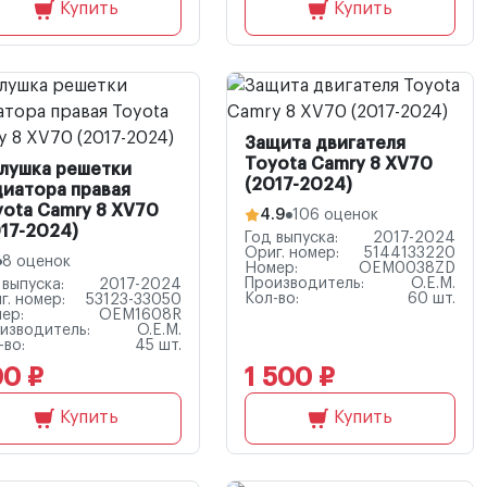
Купить
Купить
Защита двигателя
Toyota Camry 8 XV70
глушка решетки
(2017-2024)
диатора правая
yota Camry 8 XV70
4.9
106 оценок
17-2024)
Год выпуска:
2017-2024
Ориг. номер:
5144133220
8 оценок
Номер:
OEM0038ZD
Производитель:
O.E.M.
 выпуска:
2017-2024
Кол-во:
60 шт.
г. номер:
53123-33050
ер:
OEM1608R
изводитель:
O.E.M.
-во:
45 шт.
0 ₽
1 500 ₽
Купить
Купить