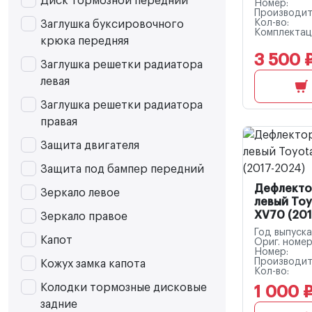
Диск тормозной передний
Номер:
Производит
Кол-во:
Заглушка буксировочного
Комплектац
крюка передняя
3 500 
Заглушка решетки радиатора
левая
Заглушка решетки радиатора
правая
Защита двигателя
Защита под бампер передний
Дефлекто
Зеркало левое
левый Toy
XV70 (201
Зеркало правое
Год выпуска
Капот
Ориг. номер
Номер:
Производит
Кожух замка капота
Кол-во:
Колодки тормозные дисковые
1 000 
задние