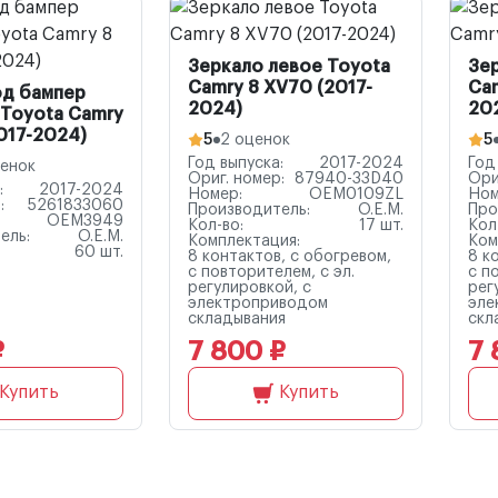
Зеркало левое Toyota
Зе
Camry 8 XV70 (2017-
Cam
од бампер
2024)
20
 Toyota Camry
017-2024)
5
2 оценок
5
Год выпуска:
2017-2024
Год
ценок
Ориг. номер:
87940-33D40
Ори
:
2017-2024
Номер:
OEM0109ZL
Ном
:
5261833060
Производитель:
O.E.M.
Про
OEM3949
Кол-во:
17 шт.
Кол
ель:
O.E.M.
Комплектация:
Ком
60 шт.
8 контактов, с обогревом,
8 к
с повторителем, с эл.
с п
регулировкой, с
рег
электроприводом
эле
складывания
скл
₽
7 800 ₽
7 
Купить
Купить