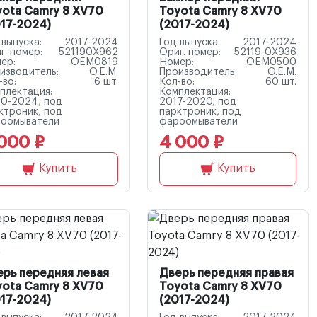
yota Camry 8 XV70
Toyota Camry 8 XV70
17-2024)
(2017-2024)
 выпуска:
2017-2024
Год выпуска:
2017-2024
г. номер:
521190X962
Ориг. номер:
52119-0X936
ер:
OEM0819
Номер:
OEM0500
изводитель:
O.E.M.
Производитель:
O.E.M.
-во:
6 шт.
Кол-во:
60 шт.
плектация:
Комплектация:
0-2024, под
2017-2020, под
ктроник, под
парктроник, под
оомыватели
фароомыватели
000 ₽
4 000 ₽
Купить
Купить
ерь передняя левая
Дверь передняя правая
yota Camry 8 XV70
Toyota Camry 8 XV70
17-2024)
(2017-2024)