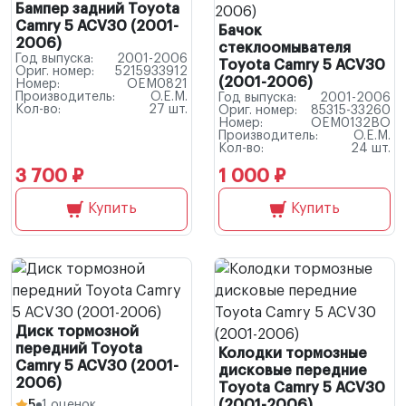
Бампер задний Toyota
Camry 5 ACV30 (2001-
Бачок
2006)
стеклоомывателя
Год выпуска:
2001-2006
Toyota Camry 5 ACV30
Ориг. номер:
5215933912
(2001-2006)
Номер:
OEM0821
Производитель:
O.E.M.
Год выпуска:
2001-2006
Кол-во:
27 шт.
Ориг. номер:
85315-33260
Номер:
OEM0132BO
Производитель:
O.E.M.
Кол-во:
24 шт.
3 700 ₽
1 000 ₽
Купить
Купить
Диск тормозной
передний Toyota
Колодки тормозные
Camry 5 ACV30 (2001-
дисковые передние
2006)
Toyota Camry 5 ACV30
(2001-2006)
5
1 оценок