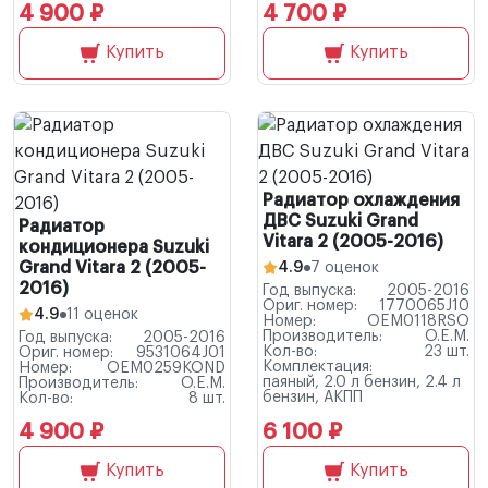
4 900 ₽
4 700 ₽
Купить
Купить
Радиатор охлаждения
ДВС Suzuki Grand
Радиатор
Vitara 2 (2005-2016)
кондиционера Suzuki
Grand Vitara 2 (2005-
4.9
7 оценок
2016)
Год выпуска:
2005-2016
Ориг. номер:
1770065J10
4.9
11 оценок
Номер:
OEM0118RSO
Производитель:
O.E.M.
Год выпуска:
2005-2016
Кол-во:
23 шт.
Ориг. номер:
9531064J01
Комплектация:
Номер:
OEM0259KOND
паяный, 2.0 л бензин, 2.4 л
Производитель:
O.E.M.
бензин, АКПП
Кол-во:
8 шт.
4 900 ₽
6 100 ₽
Купить
Купить