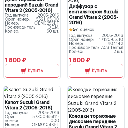
передний Suzuki Grand
Диффузор с
Vitara 2 (2005-2016)
вентилятором Suzuki
Год выпуска:
2005-2016
Grand Vitara 2 (2005-
Ориг. номер:
5521165J00
2016)
Номер:
OEM0255DT
Производитель:
O.E.M.
5
1 оценок
Кол-во:
60 шт.
Год выпуска:
2005-2016
Ориг. номер:
17120-65J10
Номер:
404142
Производитель:
ACS Termal
Кол-во:
2 шт.
1 800 ₽
1 800 ₽
Купить
Купить
Капот Suzuki Grand
Vitara 2 (2005-2016)
Год выпуска:
2005-2016
Колодки тормозные
Ориг.
57300-65811-
номер:
000
дисковые передние
Номер:
OEM0104KPT
Suzuki Grand Vitara 2