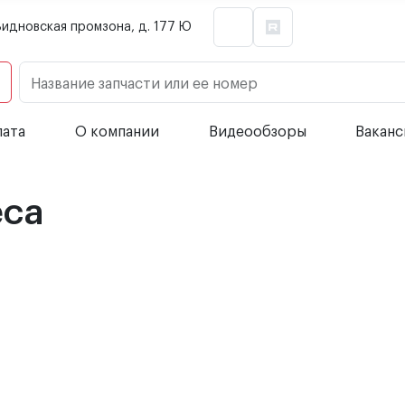
Видновская промзона, д. 177 Ю
Название запчасти или ее номер
лата
О компании
Видеообзоры
Вакан
eca