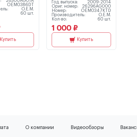
:
26300AG01A
Год выпуска:
2009-2014
OEM0386DT
Ориг. номер:
26296AG000
ель:
O.E.M.
Номер:
OEM0347KTD
60 шт.
Производитель:
O.E.M.
Кол-во:
60 шт.
₽
1 000 ₽
Купить
Купить
лата
О компании
Видеообзоры
Вакан