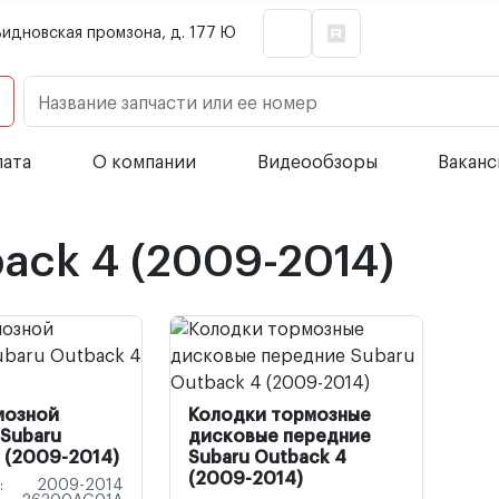
Видновская промзона, д. 177 Ю
Название запчасти или ее номер
лата
О компании
Видеообзоры
Вакан
ack 4 (2009-2014)
мозной
Колодки тормозные
Subaru
дисковые передние
 (2009-2014)
Subaru Outback 4
(2009-2014)
:
2009-2014