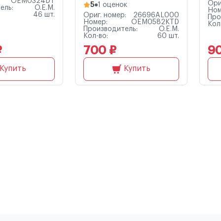
OEM0324DT
Ори
5
1 оценок
ель:
O.E.M.
Ном
46 шт.
Ориг. номер:
26696AL000
Про
Номер:
OEM0582KTD
Кол
Производитель:
O.E.M.
Кол-во:
60 шт.
₽
700 ₽
9
Купить
Купить