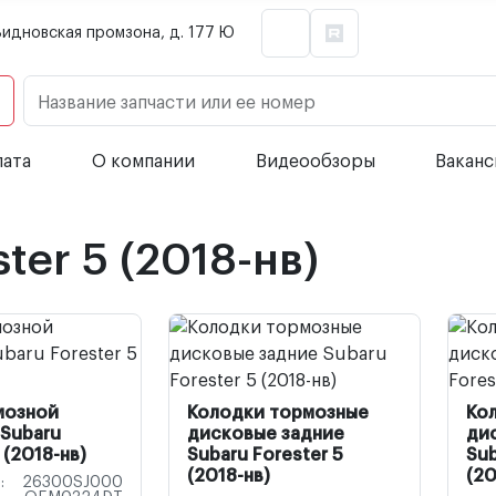
Видновская промзона, д. 177 Ю
Название запчасти или ее номер
лата
О компании
Видеообзоры
Вакан
ter 5 (2018-нв)
мозной
Колодки тормозные
Ко
Subaru
дисковые задние
ди
 (2018-нв)
Subaru Forester 5
Sub
(2018-нв)
(20
:
26300SJ000