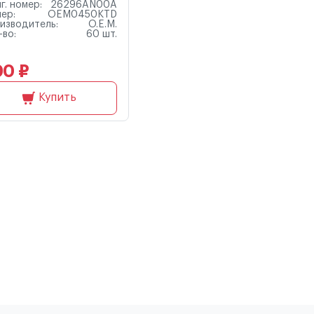
г. номер:
26296AN00A
ер:
OEM0450KTD
изводитель:
O.E.M.
-во:
60 шт.
00 ₽
Купить