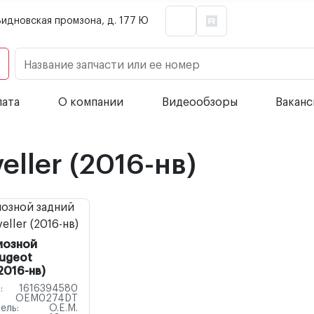
Видновская промзона, д. 177 Ю
Название запчасти или ее номер
лата
О компании
Видеообзоры
Вакан
eller (2016-нв)
мозной
ugeot
(2016-нв)
:
1616394580
OEM0274DT
ель:
O.E.M.