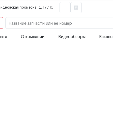
Видновская промзона, д. 177 Ю
Название запчасти или ее номер
лата
О компании
Видеообзоры
Вакан