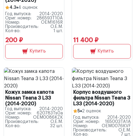
(2014-2020)
4.3
4 оценок
Год выпуска:
2014-2020
Ориг. номер:
286593T10A
Номер:
OEM1616R
Производитель:
O.E.M.
Кол-во:
1 шт.
200 ₽
11 400 ₽
Купить
Купить
Кожух замка капота
Корпус воздушного
Nissan Teana 3 L33
фильтра Nissan Teana 3
(2014-2020)
L33 (2014-2020)
Год выпуска:
2014-2020
5
2 оценок
Ориг. номер:
620783Ts0a
Номер:
OEM0086KZK
Год выпуска:
2014-2020
Производитель:
O.E.M.
Ориг. номер:
165003TA1A
Кол-во:
32 шт.
Номер:
OEM0076KVF
Производитель:
O.E.M.
Кол-во:
7 шт.