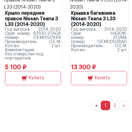
Крыло переднее
Крышка багажника
правое Nissan Teana 3
Nissan Teana 3 L33
L33 (2014-2020)
(2014-2020)
Год выпуска:
2014-2020
Год выпуска:
2014-2020
Ориг. номер:
63100-3TA0A
Ориг.
H430M-
Номер:
OEM0107KPR
номер:
3TUMA
Производитель:
O.E.M.
Номер:
OEM0003BAG
Кол-во:
2 шт.
Производитель:
O.E.M.
Комплектация:
Кол-во:
2 шт.
без отверстия под
повторитель
5 100 ₽
13 300 ₽
Купить
Купить
«
1
2
»