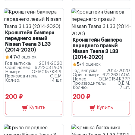
Кронштейн бампера
переднего левый
Кронштейн бампера
Nissan Teana 3 L33
переднего правый
(2014-2020)
Nissan Teana 3 L33
(2014-2020)
4.7
3 оценок
Год выпуска:
2014-2020
5
4 оценок
Ориг. номер:
622203TA0A
Год выпуска:
2014-2020
Номер:
OEM0157KBPL
Ориг. номер:
622263TA0A
Производитель:
O.E.M.
Номер:
OEM0154KBPR
Кол-во:
14 шт.
Производитель:
O.E.M.
Кол-во:
7 шт.
200 ₽
200 ₽
Купить
Купить