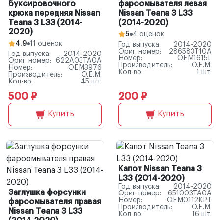
буксировочного
фароомывателя левая
крюка передняя Nissan
Nissan Teana 3 L33
Teana 3 L33 (2014-
(2014-2020)
2020)
5
4 оценок
4.9
11 оценок
Год выпуска:
2014-2020
Ориг. номер:
286583T10A
Год выпуска:
2014-2020
Номер:
OEM1615L
Ориг. номер:
622A03TA0A
Производитель:
O.E.M.
Номер:
OEM3976
Кол-во:
1 шт.
Производитель:
O.E.M.
Кол-во:
45 шт.
500 ₽
200 ₽
Купить
Купить
Капот Nissan Teana 3
L33 (2014-2020)
Год выпуска:
2014-2020
Заглушка форсунки
Ориг. номер:
651003TA0A
Номер:
OEM0112KPT
фароомывателя правая
Производитель:
O.E.M.
Nissan Teana 3 L33
Кол-во:
16 шт.