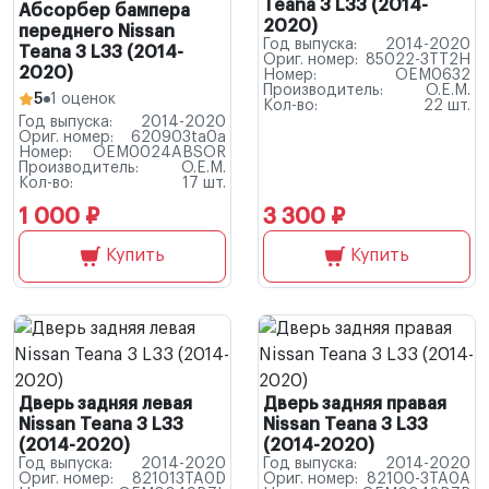
Teana 3 L33 (2014-
Абсорбер бампера
2020)
переднего Nissan
Год выпуска:
2014-2020
Teana 3 L33 (2014-
Ориг. номер:
85022-3TT2H
2020)
Номер:
OEM0632
Производитель:
O.E.M.
5
1 оценок
Кол-во:
22 шт.
Год выпуска:
2014-2020
Ориг. номер:
620903ta0a
Номер:
OEM0024ABSOR
Производитель:
O.E.M.
Кол-во:
17 шт.
1 000 ₽
3 300 ₽
Купить
Купить
Дверь задняя левая
Дверь задняя правая
Nissan Teana 3 L33
Nissan Teana 3 L33
(2014-2020)
(2014-2020)
Год выпуска:
2014-2020
Год выпуска:
2014-2020
Ориг. номер:
821013TA0D
Ориг. номер:
82100-3TA0A