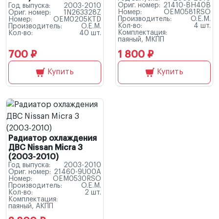
Ориг. номер:
21410-BH40B
Год выпуска:
2003-2010
Номер:
OEM0581RSO
Ориг. номер:
1N263328Z
Производитель:
O.E.M.
Номер:
OEM0205KTD
Кол-во:
4 шт.
Производитель:
O.E.M.
Комплектация:
Кол-во:
40 шт.
паяный, МКПП
700 ₽
1 800 ₽
Купить
Купить
Радиатор охлаждения
ДВС Nissan Micra 3
(2003-2010)
Год выпуска:
2003-2010
Ориг. номер:
21460-9U00A
Номер:
OEM0530RSO
Производитель:
O.E.M.
Кол-во:
2 шт.
Комплектация:
паяный, АКПП