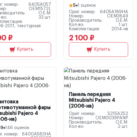
г. номер:
6405A057
5
1 оценок
ер:
OEM1572L
Ориг. номер:
6405A189HA
изводитель:
O.E.M.
Номер:
OEM3649
-во:
33 шт.
Производитель:
O.E.M.
плектация:
Кол-во:
1 шт.
6-2011, текстурная
Комплектация:
2014-нв
00 ₽
2 100 ₽
Купить
Купить
Панель передняя
Mitsubishi Pajero 4
антовка
(2006-нв)
отивотуманной фары
subishi Pajero 4
Ориг. номер:
5215A252
Номер:
OEM0039PANP
06-нв)
Производитель:
O.E.M.
Кол-во:
2 шт.
.9
146 оценок
г. номер:
6400A583HA