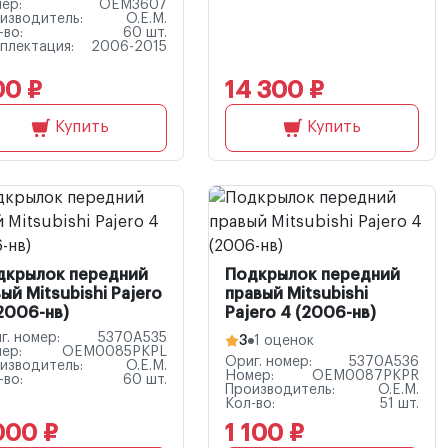
ер:
OEM3607
изводитель:
O.E.M.
-во:
60 шт.
плектация:
2006-2015
00 ₽
14 300 ₽
Купить
Купить
дкрылок передний
Подкрылок передний
ый Mitsubishi Pajero
правый Mitsubishi
2006-нв)
Pajero 4 (2006-нв)
г. номер:
5370A535
3
1 оценок
ер:
OEM0085PKPL
Ориг. номер:
5370A536
изводитель:
O.E.M.
Номер:
OEM0087PKPR
-во:
60 шт.
Производитель:
O.E.M.
Кол-во:
51 шт.
000 ₽
1 100 ₽