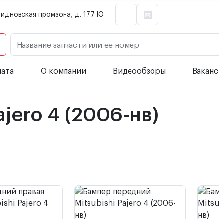
Видновская промзона, д. 177 Ю
Название запчасти или ее номер
лата
О компании
Видеообзоры
Вакан
ajero 4 (2006-нв)