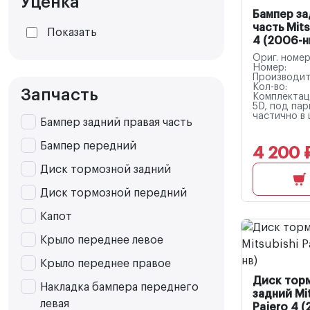
Уценка
Бампер за
часть Mits
Показать
4 (2006-н
Ориг. номер
Номер:
Производит
Кол-во:
Запчасть
Комплектац
5D, под пар
частично в 
Бампер задний правая часть
Бампер передний
4 200 
Диск тормозной задний
Диск тормозной передний
Капот
Крыло переднее левое
Крыло переднее правое
Диск тор
Накладка бампера переднего
задний Mi
левая
Pajero 4 