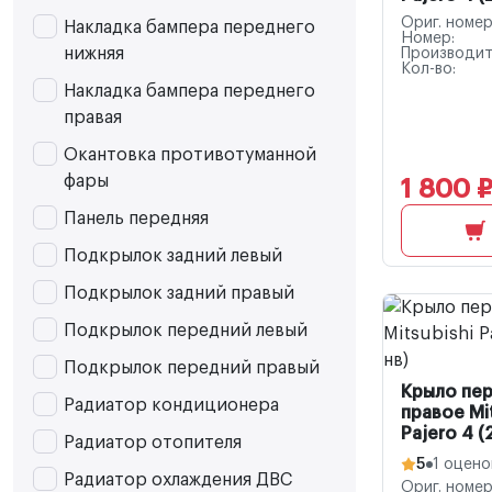
Ориг. номер
Накладка бампера переднего
Номер:
нижняя
Производит
Кол-во:
Накладка бампера переднего
правая
Окантовка противотуманной
фары
1 800 
Панель передняя
Подкрылок задний левый
Подкрылок задний правый
Подкрылок передний левый
Подкрылок передний правый
Крыло пе
Радиатор кондиционера
правое Mi
Pajero 4 
Радиатор отопителя
5
1 оцено
Радиатор охлаждения ДВС
Ориг. номер