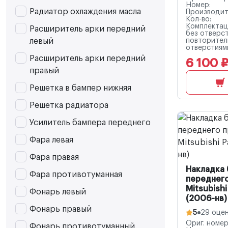
Номер:
Радиатор охлаждения масла
Производит
Кол-во:
Комплектац
Расширитель арки передний
без отверс
левый
повторитель
отверстиям
Расширитель арки передний
6 100 
правый
Решетка в бампер нижняя
Решетка радиатора
Усилитель бампера переднего
Фара левая
Фара правая
Накладка
Фара противотуманная
переднего
Mitsubishi
Фонарь левый
(2006-нв)
Фонарь правый
5
29 оце
Ориг. номер
Фонарь противотуманный