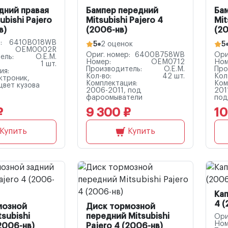
дний правая
Бампер передний
Ба
ubishi Pajero
Mitsubishi Pajero 4
Mit
в)
(2006-нв)
(20
:
6410B018WB
5
2 оценок
5
OEM0002R
Ориг. номер:
6400B758WB
Ори
ель:
O.E.M.
Номер:
OEM0712
Ном
1 шт.
Производитель:
O.E.M.
Про
ия:
Кол-во:
42 шт.
Кол
ктроник,
Комплектация:
Ком
цвет кузова
2006-2011, под
201
фароомыватели
под
₽
9 300 ₽
10
Купить
Купить
Кап
4 (
мозной
Диск тормозной
tsubishi
передний Mitsubishi
Ори
Ном
(2006-нв)
Pajero 4 (2006-нв)