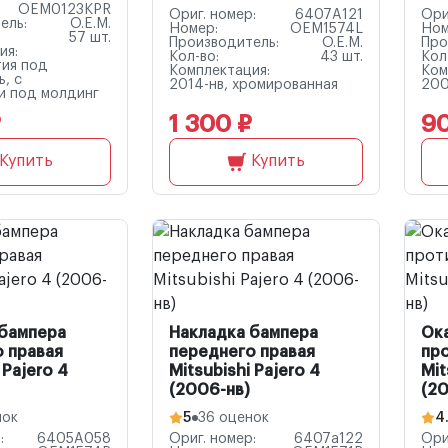
OEM0123KPR
Ориг. номер:
6407A121
Ори
ель:
O.E.M.
Номер:
OEM1574L
Ном
57 шт.
Производитель:
O.E.M.
Про
ия:
Кол-во:
43 шт.
Кол
тия под
Комплектация:
Ком
, с
2014-нв, хромированная
200
и под молдинг
₽
1 300 ₽
9
Купить
Купить
 бампера
Накладка бампера
Ок
 правая
переднего правая
пр
 Pajero 4
Mitsubishi Pajero 4
Mit
(2006-нв)
(20
нок
5
36 оценок
4
:
6405A058
Ориг. номер:
6407a122
Ори