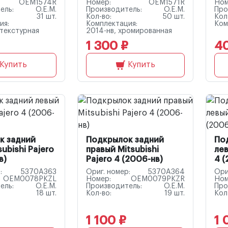
OEM1574R
Номер:
OEM1571R
Ном
ель:
O.E.M.
Производитель:
O.E.M.
Про
31 шт.
Кол-во:
50 шт.
Кол
ия:
Комплектация:
Ком
 текстурная
2014-нв, хромированная
1 300 ₽
4
Купить
Купить
к задний
Подкрылок задний
По
ubishi Pajero
правый Mitsubishi
лев
в)
Pajero 4 (2006-нв)
4 (
:
5370A363
Ориг. номер:
5370A364
Ори
OEM0078PKZL
Номер:
OEM0079PKZR
Ном
ель:
O.E.M.
Производитель:
O.E.M.
Про
18 шт.
Кол-во:
19 шт.
Кол
1 100 ₽
1 