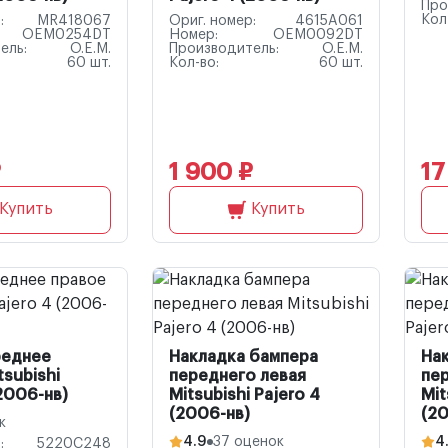
Про
Кол
:
MR418067
Ориг. номер:
4615A061
OEM0254DT
Номер:
OEM0092DT
ель:
O.E.M.
Производитель:
O.E.M.
60 шт.
Кол-во:
60 шт.
₽
1 900 ₽
17
Купить
Купить
реднее
Накладка бампера
На
tsubishi
переднего левая
пе
(2006-нв)
Mitsubishi Pajero 4
Mit
(2006-нв)
(20
к
4.9
37 оценок
4
:
5220C248