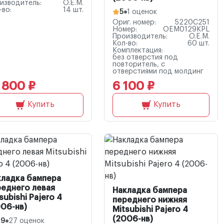
изводитель:
O.E.M.
-во:
14 шт.
5
1 оценок
Ориг. номер:
5220C251
Номер:
OEM0129KPL
Производитель:
O.E.M.
Кол-во:
60 шт.
Комплектация:
без отверстия под
повторитель, с
отверстиями под молдинг
 800 ₽
6 100 ₽
Купить
Купить
кладка бампера
реднего левая
Накладка бампера
subishi Pajero 4
переднего нижняя
06-нв)
Mitsubishi Pajero 4
(2006-нв)
.9
27 оценок