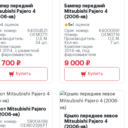
мпер передний
Бампер передний
subishi Pajero 4
Mitsubishi Pajero 4
06-нв)
(2006-нв)
4 оценок
5
1 оценок
г. номер:
6400d521
Ориг. номер:
6400G591
ер:
OEM0711
Номер:
OEM0716
изводитель:
O.E.M.
Производитель:
O.E.M.
-во:
34 шт.
Кол-во:
7 шт.
плектация:
Комплектация:
1-2014, с разметкой
2014-нв, под
 фароомыватель
фароомыватели
 700 ₽
9 000 ₽
Купить
Купить
от Mitsubishi Pajero
2006-нв)
Крыло переднее левое
Mitsubishi Pajero 4
г. номер:
5900A199
ер:
OEM0239KPT
(2006-нв)