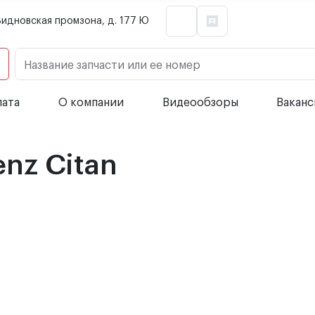
Видновская промзона, д. 177 Ю
Название запчасти или ее номер
лата
О компании
Видеообзоры
Вакан
nz Citan