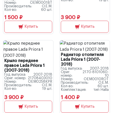
Кол-во:
19 шт.
Номер:
OEM0001BT
Производитель:
O.E.M.
Кол-во:
60 шт.
1 500 ₽
3 900 ₽
Купить
Купить
Радиатор отопителя
Lada Priora 1 (2007-
Крыло переднее
2018)
правое Lada Priora 1
Год выпуска:
2007-2018
(2007-2018)
Ориг.
2170-8101060-
Год выпуска:
2007-2018
номер:
10
Ориг. номер:
21708403010
Номер:
OEM0010ROT
Номер:
OEM0258KPR
Производитель:
O.E.M.
Производитель:
O.E.M.
Кол-во:
60 шт.
Кол-во:
19 шт.
Комплектация:
тип Halla
3 900 ₽
1 400 ₽
Купить
Купить