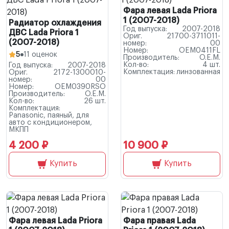
Фара левая Lada Priora
1 (2007-2018)
Радиатор охлаждения
Год выпуска:
2007-2018
ДВС Lada Priora 1
Ориг.
21700-3711011-
(2007-2018)
номер:
00
Номер:
OEM0411FL
5
11 оценок
Производитель:
O.E.M.
Кол-во:
4 шт.
Год выпуска:
2007-2018
Комплектация:
линзованная
Ориг.
2172-1300010-
номер:
00
Номер:
OEM0390RSO
Производитель:
O.E.M.
Кол-во:
26 шт.
Комплектация:
Panasonic, паяный, для
авто с кондиционером,
МКПП
4 200 ₽
10 900 ₽
Купить
Купить
Фара левая Lada Priora
Фара правая Lada