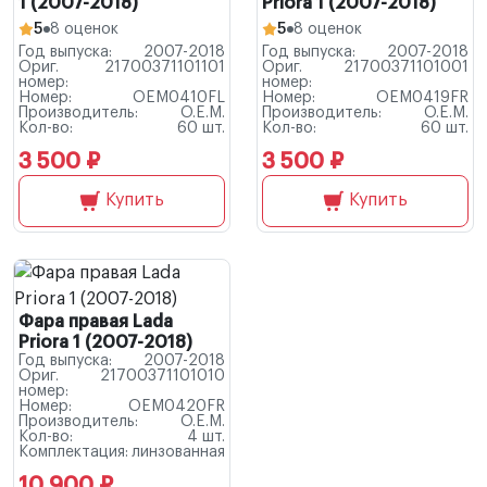
1 (2007-2018)
Priora 1 (2007-2018)
5
8 оценок
5
8 оценок
Год выпуска:
2007-2018
Год выпуска:
2007-2018
Ориг.
21700371101101
Ориг.
21700371101001
номер:
номер:
Номер:
OEM0410FL
Номер:
OEM0419FR
Производитель:
O.E.M.
Производитель:
O.E.M.
Кол-во:
60 шт.
Кол-во:
60 шт.
3 500 ₽
3 500 ₽
Купить
Купить
Фара правая Lada
Priora 1 (2007-2018)
Год выпуска:
2007-2018
Ориг.
21700371101010
номер:
Номер:
OEM0420FR
Производитель:
O.E.M.
Кол-во:
4 шт.
Комплектация:
линзованная
10 900 ₽