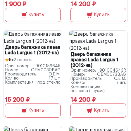
1 900 ₽
14 200 ₽
Купить
Купить
Дверь багажника левая
Lada Largus 1 (2012-нв)
Дверь багажника
правая Lada Largus 1
5
2 оценок
(2012-нв)
Ориг. номер:
901015964R
Номер:
OEM0030BAG
Ориг. номер:
901004643R
Производитель:
O.E.M.
Номер:
OEM0073BAG
Кол-во:
17 шт.
Производитель:
O.E.M.
Комплектация:
под стекло
Кол-во:
7 шт.
Комплектация:
без окна (глухая)
15 200 ₽
14 200 ₽
Купить
Купить