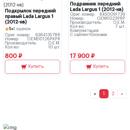
Подрамник передний
Lada Largus 1 (2012-нв)
Подкрылок передний
Ориг. номер:
8450091739
правый Lada Largus 1
Номер:
OEM0023PRP
(2012-нв)
Производитель:
O.E.M.
Кол-во:
7 шт.
5
1 оценок
Комплектация:
С сайлентблоками
Ориг. номер:
638413578R
Номер:
OEM00126PKPR
Производитель:
O.E.M.
Кол-во:
10 шт.
800 ₽
17 900 ₽
Купить
Купить
«
1
2
»