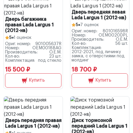
Дверь передняя левая
Lada Largus 1 (2012-нв)
Дверь багажника
правая Lada Largus 1
5
7 оценок
(2012-нв)
Ориг. номер:
801016598R
Номер:
OEM0020DPL
5
1 оценок
Производитель:
O.E.M.
Кол-во:
56 шт.
Ориг. номер:
901005637R
Комплектация:
Номер:
OEM0018BAG
2012-2021, под личинку
Производитель:
O.E.M.
замка, с отверстиями под
Кол-во:
23 шт.
молдинг
Комплектация:
под стекло
15 500 ₽
18 700 ₽
Купить
Купить
Дверь передняя правая
Диск тормозной
Lada Largus 1 (2012-нв)
передний Lada Largus 1
(2012-нв)