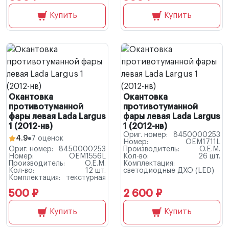
Купить
Купить
Окантовка
Окантовка
противотуманной
противотуманной
фары левая Lada Largus
фары левая Lada Largus
1 (2012-нв)
1 (2012-нв)
Ориг. номер:
8450000253
4.9
7 оценок
Номер:
OEM1711L
Ориг. номер:
8450000253
Производитель:
O.E.M.
Номер:
OEM1556L
Кол-во:
26 шт.
Производитель:
O.E.M.
Комплектация:
Кол-во:
12 шт.
светодиодные ДХО (LED)
Комплектация:
текстурная
500 ₽
2 600 ₽
Купить
Купить