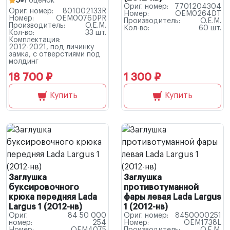
5
1 оценок
Ориг. номер:
7701204304
Ориг. номер:
801002133R
Номер:
OEM0264DT
Номер:
OEM0076DPR
Производитель:
O.E.M.
Производитель:
O.E.M.
Кол-во:
60 шт.
Кол-во:
33 шт.
Комплектация:
2012-2021, под личинку
замка, с отверстиями под
молдинг
18 700 ₽
1 300 ₽
Купить
Купить
Заглушка
Заглушка
буксировочного
противотуманной
крюка передняя Lada
фары левая Lada Largus
Largus 1 (2012-нв)
1 (2012-нв)
Ориг.
84 50 000
Ориг. номер:
8450000251
номер:
254
Номер:
OEM1738L