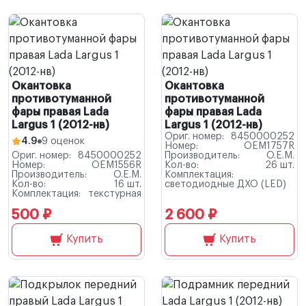
Окантовка
Окантовка
противотуманной
противотуманной
фары правая Lada
фары правая Lada
Largus 1 (2012-нв)
Largus 1 (2012-нв)
Ориг. номер:
8450000252
4.9
9 оценок
Номер:
OEM1757R
Ориг. номер:
8450000252
Производитель:
O.E.M.
Номер:
OEM1556R
Кол-во:
26 шт.
Производитель:
O.E.M.
Комплектация:
Кол-во:
16 шт.
светодиодные ДХО (LED)
Комплектация:
текстурная
500 ₽
2 600 ₽
Купить
Купить