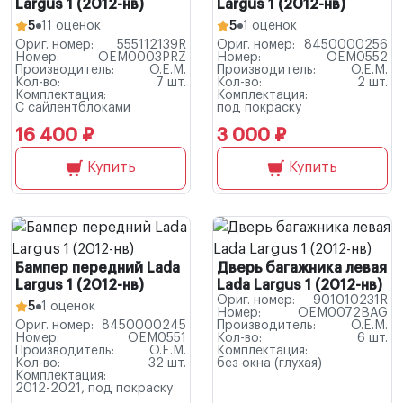
Largus 1 (2012-нв)
Largus 1 (2012-нв)
5
11 оценок
5
1 оценок
Ориг. номер:
555112139R
Ориг. номер:
8450000256
Номер:
OEM0003PRZ
Номер:
OEM0552
Производитель:
O.E.M.
Производитель:
O.E.M.
Кол-во:
7 шт.
Кол-во:
2 шт.
Комплектация:
Комплектация:
С сайлентблоками
под покраску
16 400 ₽
3 000 ₽
Купить
Купить
Бампер передний Lada
Дверь багажника левая
Largus 1 (2012-нв)
Lada Largus 1 (2012-нв)
Ориг. номер:
901010231R
5
1 оценок
Номер:
OEM0072BAG
Ориг. номер:
8450000245
Производитель:
O.E.M.
Номер:
OEM0551
Кол-во:
6 шт.
Производитель:
O.E.M.
Комплектация:
Кол-во:
32 шт.
без окна (глухая)
Комплектация:
2012-2021, под покраску