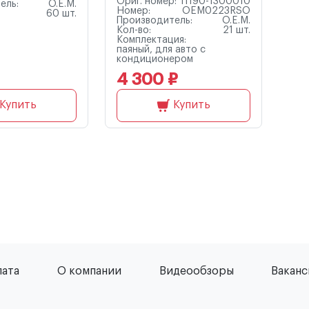
Ориг. номер:
11190-1300010
ель:
O.E.M.
Номер:
OEM0223RSO
60 шт.
Производитель:
O.E.M.
Кол-во:
21 шт.
Комплектация:
паяный, для авто с
кондиционером
4 300 ₽
Купить
Купить
лата
О компании
Видеообзоры
Вакан