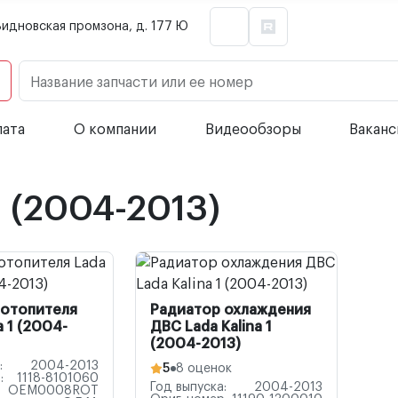
Видновская промзона, д. 177 Ю
Название запчасти или ее номер
лата
О компании
Видеообзоры
Вакан
1 (2004-2013)
 отопителя
Радиатор охлаждения
a 1 (2004-
ДВС Lada Kalina 1
(2004-2013)
:
2004-2013
5
8 оценок
:
1118-8101060
Год выпуска:
2004-2013
OEM0008ROT