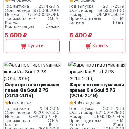
4
1 оценок
5
1 оценок
Год выпуска:
2014-2019
Год выпуска:
2014-2019
Ориг. номер:
97606b2001
Ориг. номер:
86530B2100
Номер:
OEM0056KOND
Номер:
OEM0108UBP
Производитель:
O.E.M.
Производитель:
O.E.M.
Кол-во:
1 шт.
Кол-во:
16 шт.
Комплектация:
бензин
5 600 ₽
6 400 ₽
Купить
Купить
Фара противотуманная
Фара противотуманная
левая Kia Soul 2 PS
правая Kia Soul 2 PS
(2014-2019)
(2014-2019)
5
8 оценок
4.9
7 оценок
Год выпуска:
2014-2019
Год выпуска:
2014-2019
Ориг. номер:
92201-B2500
Ориг. номер:
92202-B2500
Номер:
OEM0113PTFPL
Номер:
OEM0113PTFPR
Производитель:
O.E.M.
Производитель:
O.E.M.
Кол-во:
15 шт.
Кол-во:
21 шт.