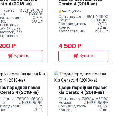
ato 4 (2018-нв)
Cerato 4 (2018-нв)
г. номер:
86511m6000
5
1 оценок
ер:
OEM0108
Ориг. номер:
86511-M6600
изводитель:
O.E.M.
Номер:
OEM0163
-во:
60 шт.
Производитель:
O.E.M.
плектация:
Кол-во:
22 шт.
8-2021, без
Комплектация:
2021-нв
вателей, без
ктроников
200 ₽
4 500 ₽
Купить
Купить
ерь передняя левая
Дверь передняя правая
 Cerato 4 (2018-нв)
Kia Cerato 4 (2018-нв)
г. номер:
76003-M6000
Ориг. номер:
76004-M6000
ер:
OEM0106DPL
Номер:
OEM0106DPR
изводитель:
O.E.M.
Производитель:
O.E.M.
-во:
9 шт.
Кол-во:
7 шт.