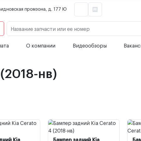
Видновская промзона, д. 177 Ю
Название запчасти или ее номер
лата
О компании
Видеообзоры
Вакан
 (2018-нв)
дний Kia
Бампер задний Kia
Бам