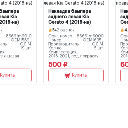
 бампера
Накладка бампера
На
евая Kia
заднего левая Kia
зад
2018-нв)
Cerato 4 (2018-нв)
Cer
ок
5
2 оценок
4
:
86661m6010
Ориг. номер:
86661m6000
Ори
OEM1589L
Номер:
OEM1695L
Ном
ель:
O.E.M.
Производитель:
O.E.M.
Про
19 шт.
Кол-во:
5 шт.
Кол
ия:
Комплектация:
Ком
глянцевая
2018-2021, под покраску
201
500 ₽
6
Купить
Купить