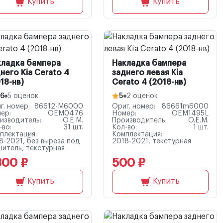
Купить
Купить
кладка бампера
Накладка бампера
него Kia Cerato 4
заднего левая Kia
18-нв)
Cerato 4 (2018-нв)
.6
5 оценок
5
2 оценок
г. номер:
86612-M6000
Ориг. номер:
86661m6000
ер:
OEM0476
Номер:
OEM1495L
изводитель:
O.E.M.
Производитель:
O.E.M.
-во:
31 шт.
Кол-во:
1 шт.
плектация:
Комплектация:
8-2021, без выреза под
2018-2021, текстурная
шитель, текстурная
300 ₽
500 ₽
Купить
Купить