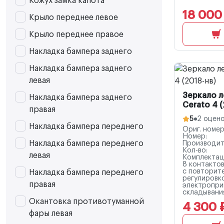
Кожух замка капота
18 000
Крыло переднее левое
Крыло переднее правое
Накладка бампера заднего
Накладка бампера заднего
левая
Зеркало л
Накладка бампера заднего
Cerato 4 (
правая
5
2 оцен
Накладка бампера переднего
Ориг. номер
Номер:
Накладка бампера переднего
Производит
Кол-во:
левая
Комплектац
8 контактов
с повторите
Накладка бампера переднего
регулировко
правая
электропр
складывани
Окантовка противотуманной
4 300 
фары левая