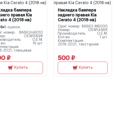
кладка бампера
Накладка бампера
него правая Kia
заднего правая Kia
ato 4 (2018-нв)
Cerato 4 (2018-нв)
Ориг. номер:
86662-M6000
.8
8 оценок
Номер:
OEM1498R
г. номер:
86662m6010
Производитель:
O.E.M.
ер:
OEM1589R
Кол-во:
1 шт.
изводитель:
O.E.M.
Комплектация:
-во:
16 шт.
2018-2021, текстурная
плектация:
8-2021, глянцевая
00 ₽
500 ₽
Купить
Купить