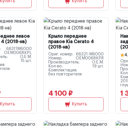
Купить
Купить
реднее левое
Крыло переднее
На
 4 (2018-нв)
правое Kia Cerato 4
зад
(2018-нв)
(20
:
66311M6000
OEM0068KPL
Ориг. номер:
66321-M6000
4
ель:
O.E.M.
Номер:
OEM0068KPR
15 шт.
Ори
Производитель:
O.E.M.
ия:
Ном
Кол-во:
19 шт.
ителя
Про
Комплектация:
Кол
без повторителя
Ком
201
глу
₽
4 100 ₽
1 
Купить
Купить