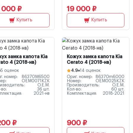
 000 ₽
19 000 ₽
Купить
Купить
ух замка капота Kia
Кожух замка капота Kia
ato 4 (2018-нв)
Cerato 4 (2018-нв)
5 оценок
4.9
14 оценок
г. номер:
86370M6500
Ориг. номер:
86370m6000
ер:
OEM0071KZK
Номер:
OEM0025KZK
изводитель:
O.E.M.
Производитель:
O.E.M.
-во:
36 шт.
Кол-во:
60 шт.
плектация:
2021-нв
Комплектация:
2018-2021
200 ₽
900 ₽