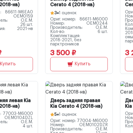
2018-нв)
Cerato 4 (2018-нв)
Cer
:
86611-M6EA0
Ори
3
1 оценок
OEM0159
Ном
Ориг. номер:
86611-M6000
ель:
O.E.M.
Про
Номер:
OEM0244
26 шт.
Кол
Производитель:
O.E.M.
ия:
2021-нв
Ком
Кол-во:
6 шт.
201
Комплектация:
омы
2018-2021, без
пар
парктроников
₽
3 500 ₽
3 
Купить
Купить
няя левая Kia
Дверь задняя правая
Дв
2018-нв)
Kia Cerato 4 (2018-нв)
Kia
:
77003-M6000
Ори
5
1 оценок
OEM0104DZL
Ном
Ориг. номер:
77004-M6000
ель:
O.E.M.
Про
Номер:
OEM0102DZR
4 шт.
Кол
Производитель:
O.E.M.