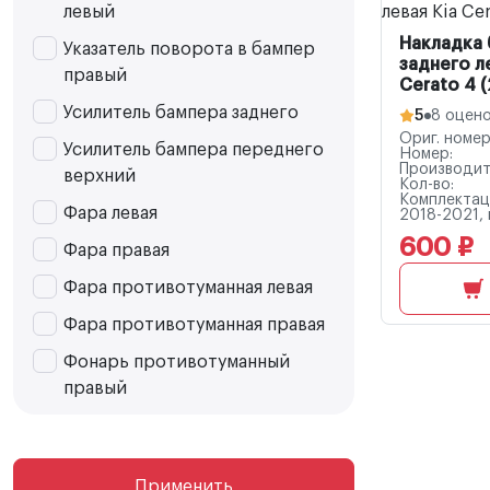
левый
Накладка
Указатель поворота в бампер
заднего л
правый
Cerato 4 (
Усилитель бампера заднего
5
8 оцен
Ориг. номер
Усилитель бампера переднего
Номер:
Производит
верхний
Кол-во:
Комплектац
Фара левая
2018-2021, 
600 ₽
Фара правая
Фара противотуманная левая
Фара противотуманная правая
Фонарь противотуманный
правый
Применить