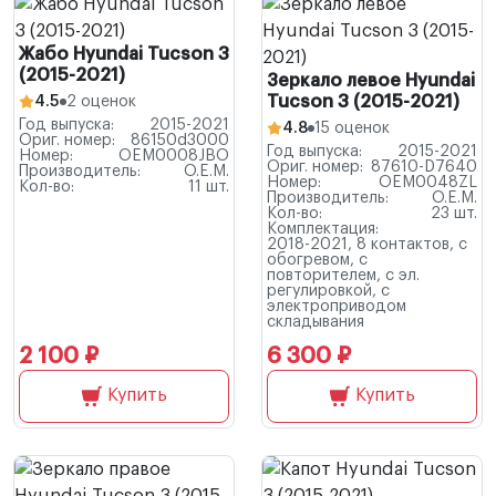
Жабо Hyundai Tucson 3
(2015-2021)
Зеркало левое Hyundai
Tucson 3 (2015-2021)
4.5
2 оценок
Год выпуска:
2015-2021
4.8
15 оценок
Ориг. номер:
86150d3000
Год выпуска:
2015-2021
Номер:
OEM0008JBO
Ориг. номер:
87610-D7640
Производитель:
O.E.M.
Номер:
OEM0048ZL
Кол-во:
11 шт.
Производитель:
O.E.M.
Кол-во:
23 шт.
Комплектация:
2018-2021, 8 контактов, с
обогревом, с
повторителем, с эл.
регулировкой, с
электроприводом
складывания
2 100 ₽
6 300 ₽
Купить
Купить