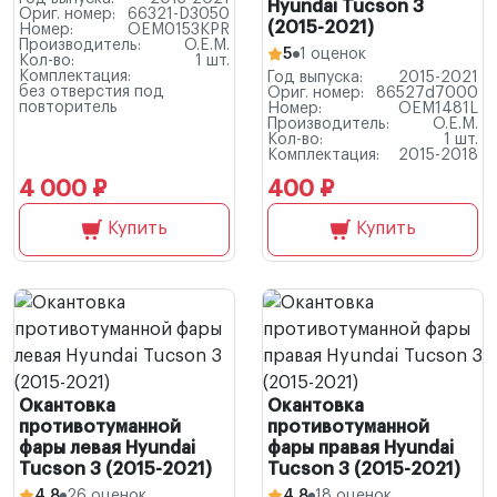
Hyundai Tucson 3
Ориг. номер:
66321-D3050
(2015-2021)
Номер:
OEM0153KPR
Производитель:
O.E.M.
5
1 оценок
Кол-во:
1 шт.
Комплектация:
Год выпуска:
2015-2021
без отверстия под
Ориг. номер:
86527d7000
повторитель
Номер:
OEM1481L
Производитель:
O.E.M.
Кол-во:
1 шт.
Комплектация:
2015-2018
4 000 ₽
400 ₽
Купить
Купить
Окантовка
Окантовка
противотуманной
противотуманной
фары левая Hyundai
фары правая Hyundai
Tucson 3 (2015-2021)
Tucson 3 (2015-2021)
4.8
26 оценок
4.8
18 оценок