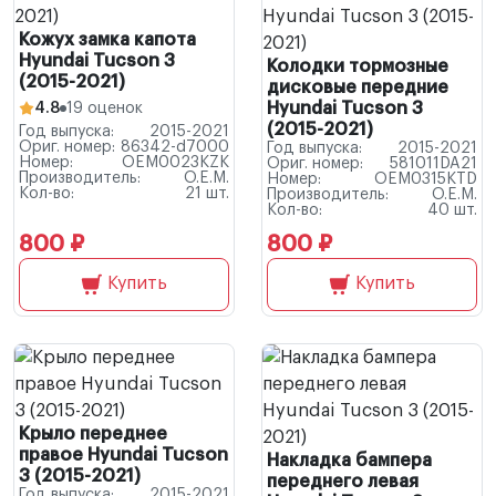
Кожух замка капота
Hyundai Tucson 3
Колодки тормозные
(2015-2021)
дисковые передние
Hyundai Tucson 3
4.8
19 оценок
(2015-2021)
Год выпуска:
2015-2021
Ориг. номер:
86342-d7000
Год выпуска:
2015-2021
Номер:
OEM0023KZK
Ориг. номер:
581011DA21
Производитель:
O.E.M.
Номер:
OEM0315KTD
Кол-во:
21 шт.
Производитель:
O.E.M.
Кол-во:
40 шт.
800 ₽
800 ₽
Купить
Купить
Крыло переднее
правое Hyundai Tucson
Накладка бампера
3 (2015-2021)
переднего левая
Год выпуска:
2015-2021