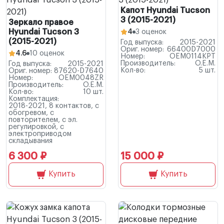
Капот Hyundai Tucson
3 (2015-2021)
Зеркало правое
Hyundai Tucson 3
4
3 оценок
(2015-2021)
Год выпуска:
2015-2021
Ориг. номер:
66400D7000
4.6
10 оценок
Номер:
OEM0114KPT
Производитель:
O.E.M.
Год выпуска:
2015-2021
Кол-во:
5 шт.
Ориг. номер:
87620-D7640
Номер:
OEM0048ZR
Производитель:
O.E.M.
Кол-во:
10 шт.
Комплектация:
2018-2021, 8 контактов, с
обогревом, с
повторителем, с эл.
регулировкой, с
электроприводом
складывания
6 300 ₽
15 000 ₽
Купить
Купить