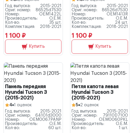
Год выпуска:
2015-2021
Год выпуска:
2015-2021
Ориг. номер:
86525d7530
Ориг. номер:
86526d7530
Номер:
OEM1422L
Номер:
OEM1413R
Производитель:
O.E.M.
Производитель:
O.E.M.
Кол-во:
35 шт.
Кол-во:
24 шт.
Комплектация:
2018-2021
Комплектация:
2018-2021
1 100 ₽
1 100 ₽
Купить
Купить
Панель передняя
Петля капота левая
Hyundai Tucson 3
Hyundai Tucson 3
(2015-2021)
(2015-2021)
4
1 оценок
5
2 оценок
Год выпуска:
2015-2021
Год выпуска:
2015-2021
Ориг. номер:
64101d3000
Ориг. номер:
79110D7100
Номер:
OEM0067PANP
Номер:
OEM0060PKL
Производитель:
O.E.M.
Производитель:
O.E.M.
Кол-во:
60 шт.
Кол-во:
1 шт.