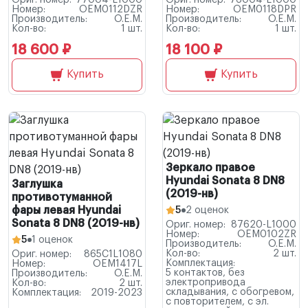
Ориг. номер:
77004-L1000
Ориг. номер:
76004-L1000
Номер:
OEM0112DZR
Номер:
OEM0118DPR
Производитель:
O.E.M.
Производитель:
O.E.M.
Кол-во:
1 шт.
Кол-во:
1 шт.
18 600 ₽
18 100 ₽
Купить
Купить
Зеркало правое
Hyundai Sonata 8 DN8
Заглушка
(2019-нв)
противотуманной
фары левая Hyundai
5
2 оценок
Sonata 8 DN8 (2019-нв)
Ориг. номер:
87620-L1000
Номер:
OEM0102ZR
5
1 оценок
Производитель:
O.E.M.
Кол-во:
2 шт.
Ориг. номер:
865C1L1080
Комплектация:
Номер:
OEM1417L
5 контактов, без
Производитель:
O.E.M.
электропривода
Кол-во:
2 шт.
складывания, с обогревом,
Комплектация:
2019-2023
с повторителем, с эл.