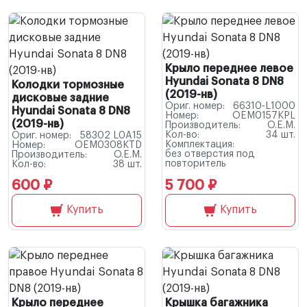
Крыло переднее левое
Hyundai Sonata 8 DN8
Колодки тормозные
(2019-нв)
дисковые задние
Ориг. номер:
66310-L1000
Hyundai Sonata 8 DN8
Номер:
OEM0157KPL
(2019-нв)
Производитель:
O.E.M.
Кол-во:
34 шт.
Ориг. номер:
58302 L0A15
Комплектация:
Номер:
OEM0308KTD
без отверстия под
Производитель:
O.E.M.
повторитель
Кол-во:
38 шт.
600 ₽
5 700 ₽
Купить
Купить
Крыло переднее
Крышка багажника