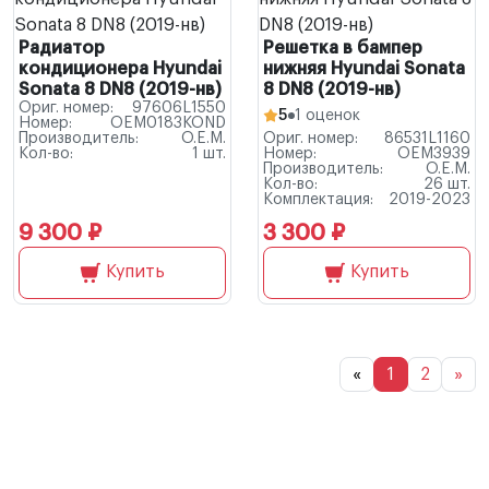
Радиатор
Решетка в бампер
кондиционера Hyundai
нижняя Hyundai Sonata
Sonata 8 DN8 (2019-нв)
8 DN8 (2019-нв)
Ориг. номер:
97606L1550
5
1 оценок
Номер:
OEM0183KOND
Производитель:
O.E.M.
Ориг. номер:
86531L1160
Кол-во:
1 шт.
Номер:
OEM3939
Производитель:
O.E.M.
Кол-во:
26 шт.
Комплектация:
2019-2023
9 300 ₽
3 300 ₽
Купить
Купить
«
1
2
»