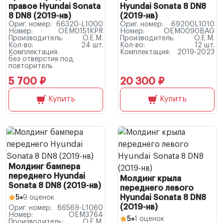
правое Hyundai Sonata
Hyundai Sonata 8 DN8
8 DN8 (2019-нв)
(2019-нв)
Ориг. номер:
66320-L1000
Ориг. номер:
69200L1010
Номер:
OEM0151KPR
Номер:
OEM0090BAG
Производитель:
O.E.M.
Производитель:
O.E.M.
Кол-во:
24 шт.
Кол-во:
12 шт.
Комплектация:
Комплектация:
2019-2023
без отверстия под
повторитель
5 700 ₽
20 300 ₽
Купить
Купить
Молдинг бампера
переднего Hyundai
Молдинг крыла
Sonata 8 DN8 (2019-нв)
переднего левого
Hyundai Sonata 8 DN8
5
9 оценок
(2019-нв)
Ориг. номер:
86569-L1060
Номер:
OEM3764
5
1 оценок
Производитель:
O.E.M.