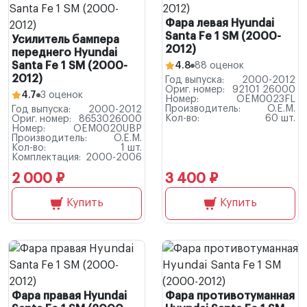
Фара левая Hyundai
Santa Fe 1 SM (2000-
Усилитель бампера
2012)
переднего Hyundai
Santa Fe 1 SM (2000-
4.8
88 оценок
2012)
Год выпуска:
2000-2012
Ориг. номер:
92101 26000
4.7
3 оценок
Номер:
OEM0023FL
Производитель:
O.E.M.
Год выпуска:
2000-2012
Кол-во:
60 шт.
Ориг. номер:
8653026000
Номер:
OEM0020UBP
Производитель:
O.E.M.
Кол-во:
1 шт.
Комплектация:
2000-2006
2 000 ₽
3 400 ₽
Купить
Купить
Фара правая Hyundai
Фара противотуманная