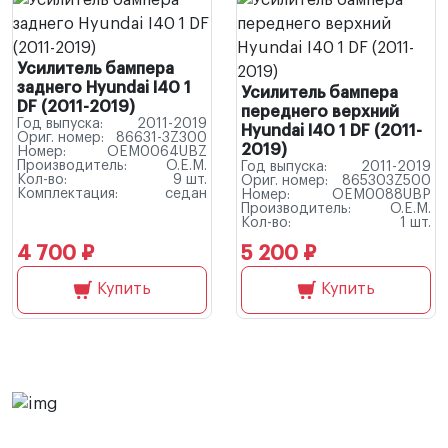
Усилитель бампера
заднего Hyundai I40 1
Усилитель бампера
DF (2011-2019)
переднего верхний
Год выпуска:
2011-2019
Hyundai I40 1 DF (2011-
Ориг. номер:
86631-3Z300
2019)
Номер:
OEM0064UBZ
Производитель:
O.E.M.
Год выпуска:
2011-2019
Кол-во:
9 шт.
Ориг. номер:
865303Z500
Комплектация:
седан
Номер:
OEM0088UBP
Производитель:
O.E.M.
Кол-во:
1 шт.
4 700 ₽
5 200 ₽
Купить
Купить