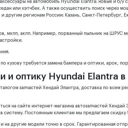
аксессуары на автомобиль Hyundai Elantra: новые и б/у
седан или хэтчбек. А также осуществить поиск через мо
 и другим регионам России: Казань, Санкт-Петербург, Е
в, мкпп, акпп. Например, порванный пыльник на ШРУС мо
настройки.
ния.
о кузову требуется замена бампера и оптики, арок, пор
и и оптику Hyundai Elantra 
каталогом запчастей Хендай Элантра, доставка по всем
ться на сайте интернет-магазина автозапчастей Хендай 
 систему. Постоянным клиентам мы предлагаем скидку 5
 и на другие модели точно в срок. Гарантированная отпр