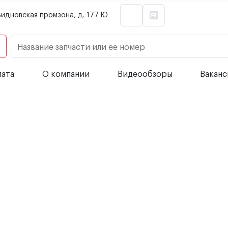
Видновская промзона, д. 177 Ю
Название запчасти или ее номер
лата
О компании
Видеообзоры
Вакан