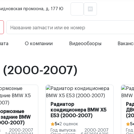
Видновская промзона, д. 177 Ю
Название запчасти или ее номер
лата
О компании
Видеообзоры
Вакан
 (2000-2007)
Радиатор
Ра
кондиционера BMW X5
ДВ
тормозные
E53 (2000-2007)
(2
 задние BMW
000-2007)
5
2 оценок
5
:
2000-2007
Год выпуска:
2000-2007
Год