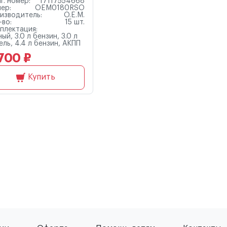
г. номер:
17117554668
ер:
OEM0180RSO
изводитель:
O.E.M.
-во:
15 шт.
плектация:
ый, 3.0 л бензин, 3.0 л
ель, 4.4 л бензин, АКПП
700 ₽
Купить