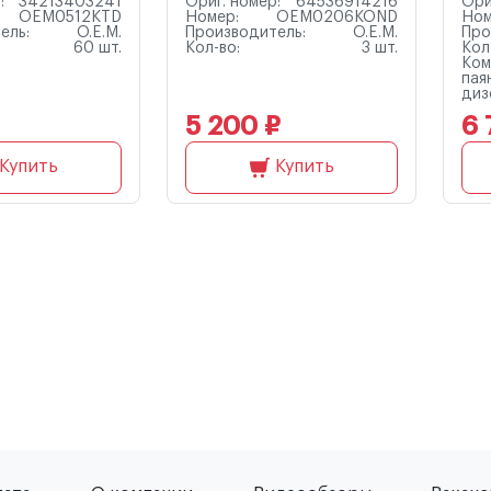
:
34213403241
Ориг. номер:
64536914216
Ори
OEM0512KTD
Номер:
OEM0206KOND
Ном
ель:
O.E.M.
Производитель:
O.E.M.
Про
60 шт.
Кол-во:
3 шт.
Кол
Ком
паян
диз
5 200 ₽
6 
Купить
Купить