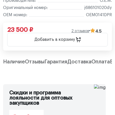
Производитель:
O.E.M.
Оригинальный номер:
j686101020dy
OEM номер:
OEM0141DPR
23 500 ₽
2 отзывов
4.5
Добавить в корзину
Наличие
Отзывы
Гарантия
Доставка
Оплата
В
Скидки и программа
лояльности для оптовых
закупщиков