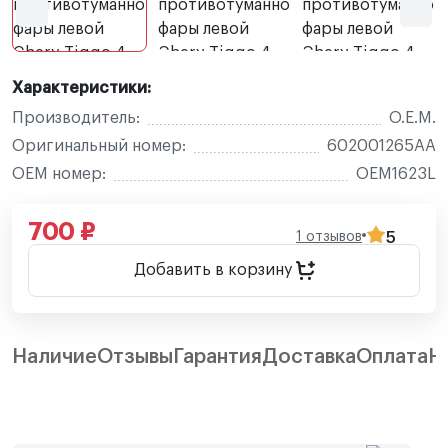
Характеристики:
Производитель:
O.E.M.
Оригинальный номер:
602001265AA
OEM номер:
OEM1623L
700 ₽
1 отзывов
5
Добавить в корзину
Наличие
Отзывы
Гарантия
Доставка
Оплата
Н