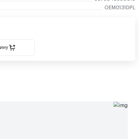
OEM0131DPL
зину