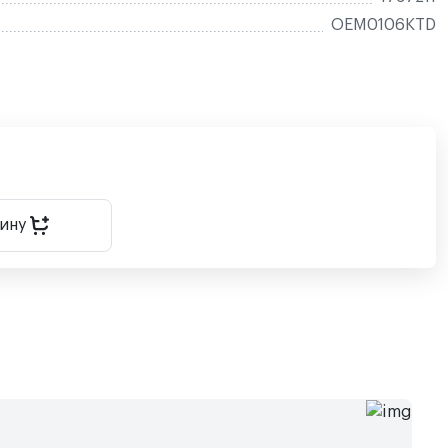
OEM0106KTD
зину