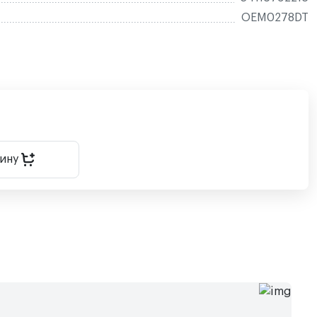
OEM0278DT
зину