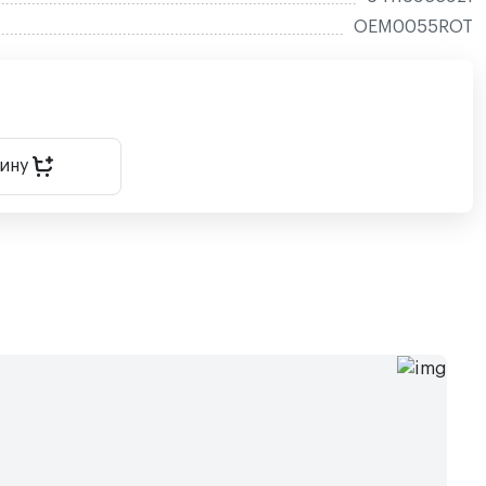
OEM0055ROT
зину