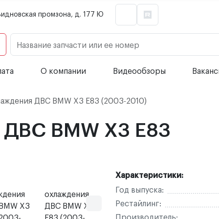
Видновская промзона, д. 177 Ю
Название запчасти или ее номер
лата
О компании
Видеообзоры
Вакан
аждения ДВС BMW X3 E83 (2003-2010)
я ДВС BMW X3 E83
Характеристики:
Год выпуска:
Рестайлинг:
Производитель: