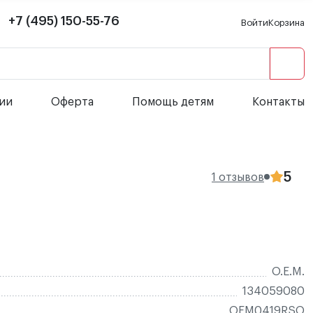
+7 (495) 150-55-76
Войти
Корзина
сии
Оферта
Помощь детям
Контакты
5
1 отзывов
O.E.M.
134059080
OEM0419RSO