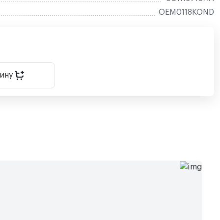
OEM0118KOND
зину