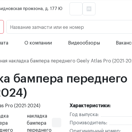
Видновская промзона, д. 177 Ю
Название запчасти или ее номер
лата
О компании
Видеообзоры
Вакан
ая накладка бампера переднего Geely Atlas Pro (2021-20
ка бампера переднего
2024)
Характеристики:
Год выпуска:
Производитель:
Оригинальный номер: