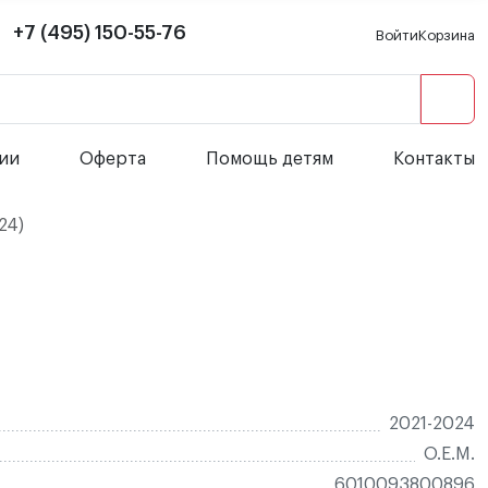
+7 (495) 150-55-76
Войти
Корзина
сии
Оферта
Помощь детям
Контакты
24)
2021-2024
O.E.M.
6010093800896