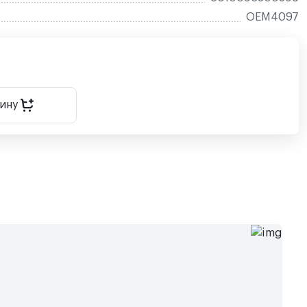
OEM4097
зину