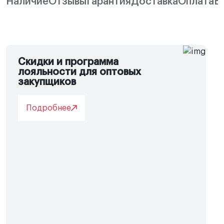
Наличие
Отзывы
Гарантия
Доставка
Оплата
В
Скидки и программа
лояльности для оптовых
закупщиков
Подробнее