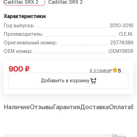
Характеристики:
Год выпуска:
2010-2016
Производитель:
O.E.M.
Оригинальный номер:
25778389
OEM номер:
OEM1585R
900 ₽
4 отзывов
5
Добавить в корзину
Наличие
Отзывы
Гарантия
Доставка
Оплата
В