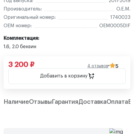
Год выпуска:
2011-2019
Производитель:
O.E.M.
Оригинальный номер:
1740023
OEM номер:
OEM0005DIF
Комплектация:
1.6, 2.0 бензин
3 200 ₽
4 отзывов
5
Добавить в корзину
Наличие
Отзывы
Гарантия
Доставка
Оплата
В