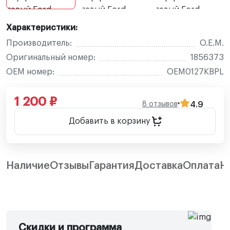
Характеристики:
Производитель:
O.E.M.
Оригинальный номер:
1856373
OEM номер:
OEM0127KBPL
1 200 ₽
8 отзывов
4.9
Добавить в корзину
Наличие
Отзывы
Гарантия
Доставка
Оплата
Н
Скидки и программа