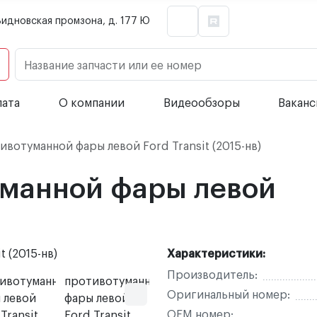
Видновская промзона, д. 177 Ю
Название запчасти или ее номер
лата
О компании
Видеообзоры
Вакан
вотуманной фары левой Ford Transit (2015-нв)
манной фары левой
Характеристики:
Производитель:
Оригинальный номер:
OEM номер: