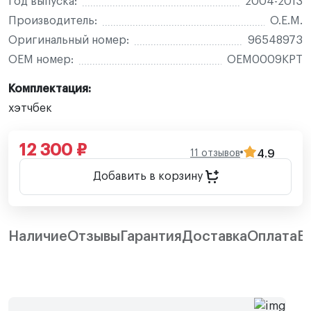
Год выпуска:
2004-2013
Производитель:
O.E.M.
Оригинальный номер:
96548973
OEM номер:
OEM0009KPT
Комплектация:
хэтчбек
12 300 ₽
11 отзывов
4.9
Добавить в корзину
Наличие
Отзывы
Гарантия
Доставка
Оплата
В